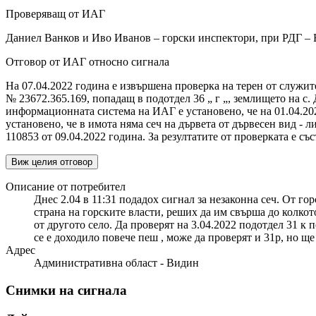
Проверяващ от ИАГ
Даниел Ванков и Иво Иванов – горски инспектори, при РДГ – 
Отговор от ИАГ относно сигнала
На 07.04.2022 година е извършена проверка на терен от служит
№ 23672.365.169, попадащ в подотдел 36 „ г „, землището на с.
информационната система на ИАГ е установено, че на 01.04.2022
установено, че в имота няма сеч на дървета от дървесен вид -
110853 от 09.04.2022 година. За резултатите от проверката е с
Виж целия отговор
Описание от потребител
Днес 2.04 в 11:31 подадох сигнал за незаконна сеч. От г
страна на горските власти, реших да им свърша до колкот
от другото село. Да проверят на 3.04.2022 подотдел 31 к 
се е доходило повече пеш , може да проверят и 31р, но ще 
Адрес
Административна област - Видин
Снимки на сигнала