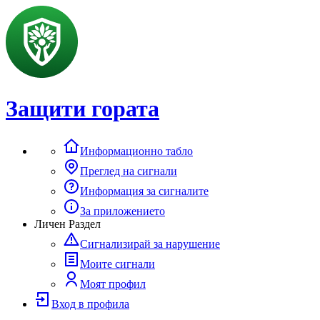
Защити гората
Информационно табло
Преглед на сигнали
Информация за сигналите
За приложението
Личен Раздел
Сигнализирай за нарушение
Моите сигнали
Моят профил
Вход в профила