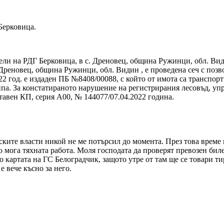
Берковица.
ели на РДГ Берковица, в с. Дреновец, община Ружинци, обл. Вид
 Дреновец, община Ружинци, обл. Видин , е проведена сеч с позв
 год. е издаден ПБ №8408/00088, с който от имота са транспорти
 липа. За констатираното нарушение на регистрирания лесовъд, 
ъставен КП, серия А00, № 144077/07.04.2022 година.
орските власти никой не ме потърсил до момента. През това врем
о мога тяхната работа. Моля господата да проверят превозен биле
по картата на ГС Белоградчик, защото утре от там ще се товари ти
е вече късно за него.