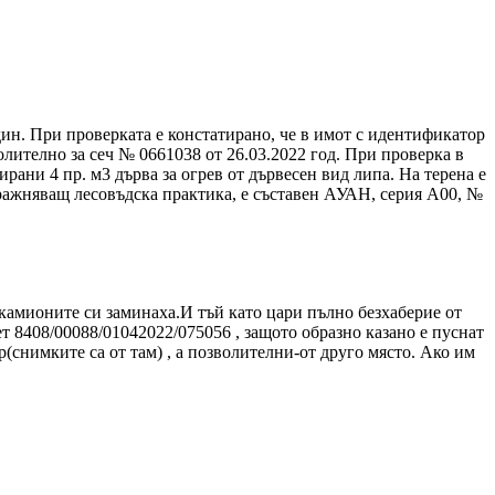
ин. При проверката е констатирано, че в имот с идентификатор
олително за сеч № 0661038 от 26.03.2022 год. При проверка в
рани 4 пр. м3 дърва за огрев от дървесен вид липа. На терена е
упражняващ лесовъдска практика, е съставен АУАН, серия А00, №
е камионите си заминаха.И тъй като цари пълно безхаберие от
т 8408/00088/01042022/075056 , защото образно казано е пуснат
р(снимките са от там) , а позволителни-от друго място. Ако им