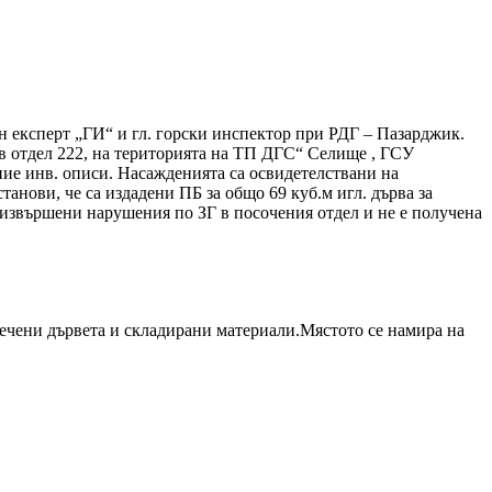
н експерт „ГИ“ и гл. горски инспектор при РДГ – Пазарджик.
 в отдел 222, на територията на ТП ДГС“ Селище , ГСУ
ание инв. описи. Насажденията са освидетелствани на
танови, че са издадени ПБ за общо 69 куб.м игл. дърва за
 извършени нарушения по ЗГ в посочения отдел и не е получена
сечени дървета и складирани материали.Мястото се намира на