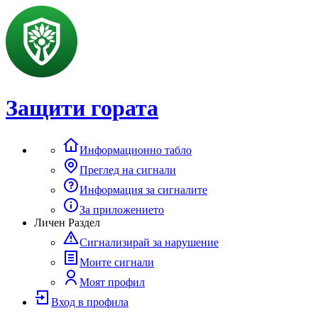
Защити гората
Информационно табло
Преглед на сигнали
Информация за сигналите
За приложението
Личен Раздел
Сигнализирай за нарушение
Моите сигнали
Моят профил
Вход в профила