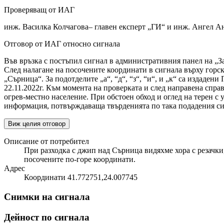
Проверяващ от ИАГ
инж. Василка Колчагова– главен експерт „ГИ“ и инж. Ангел А
Отговор от ИАГ относно сигнала
Във връзка с постъпил сигнал в административния панел на „За
След налагане на посочените координати в сигнала върху горск
„Сърница“. За подотделите „а“, “д“, “з“, “и“, и „к“ са издаде
22.11.2022г. Към момента на проверката и след направена справ
огрев-местно население. При обстоен обход и оглед на терен 
информация, потвърждаваща твърденията по така подадения с
Виж целия отговор
Описание от потребител
При разходка с джип над Сърница видяхме хора с резачки
посочените по-горе координати.
Адрес
Координати 41.772751,24.007745
Снимки на сигнала
Дейност по сигнала