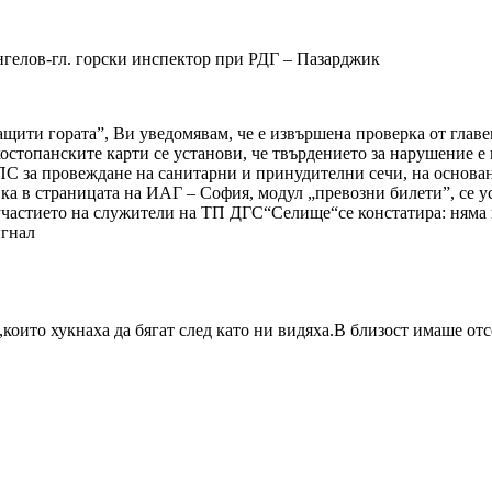
нгелов-гл. горски инспектор при РДГ – Пазарджик
щити гората”, Ви уведомявам, че е извършена проверка от главе
остопанските карти се установи, че твърдението за нарушение е
ни ПС за провеждане на санитарни и принудителни сечи, на основ
ка в страницата на ИАГ – София, модул „превозни билети”, се ус
с участието на служители на ТП ДГС“Селище“се констатира: няма
игнал
,които хукнаха да бягат след като ни видяха.В близост имаше от