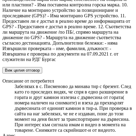
или пластини? - Има поставена контролна горска марка. 10.
Наличие на монтирано устройство за позициониране и
проследяване (GPS)? - Има монтирано GPS устройство. 11.
Предоставен ли е достъп в реално време до информацията от
GPS? - Предоставен е достъп в реално време. 12. Съответства
ли маршрута на движение /по ПБ/, спрямо маршрута на
движение по GPS? - Маршрута на движение съответства
съгласно дестинацията. Допълнителни бележки: - няма
Извършили проверката – име, фамилия, длъжност: -
Извършена е проверка по документи на 07.09.2021 г. от
служители на РДГ Бургас
Виж целия отговор
Описание от потребител
Забелязах в с. Писменово да минава тир с брезент. След
като го проследих видях, че спря в едно разширение в
гората и друг камион излезна с дървесина от гората(
номера наличен на снимките) и взеха да прехвърлят
дървесината от единият камион в тир-а. При проверка в
сайта на иаг забелязах, че не е издаван, поне до този
момент на деня билет за транспортиране на дървесина.
При интерес към сигнала имам и видео в момента на
товарене. Снимките са скрийншот-и от видеото.
Адрес