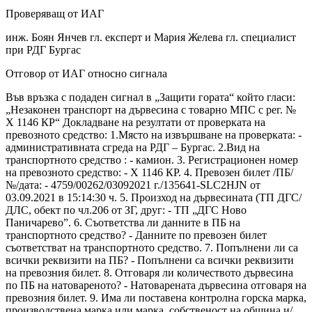
Проверяващ от ИАГ
инж. Боян Янчев гл. експерт и Мария Желева гл. специалист
при РДГ Бургас
Отговор от ИАГ относно сигнала
Във връзка с подаден сигнал в „Защити гората“ който гласи:
„Незаконен транспорт на дървесина с товарно МПС с рег. №
Х 1146 КР“ Докладване на резултати от проверката на
превозното средство: 1.Място на извършване на проверката: -
административната сгреда на РДГ – Бургас. 2.Вид на
транспортното средство : - камион. 3. Регистрационен номер
на превозното средство: - Х 1146 КР. 4. Превозен билет /ПБ/
№/дата: - 4759/00262/03092021 г./135641-SLC2HJN от
03.09.2021 в 15:14:30 ч. 5. Произход на дървесината (ТП ДГС/
ДЛС, обект по чл.206 от ЗГ, друг: - ТП „ДГС Ново
Паничарево”. 6. Съответства ли данните в ПБ на
транспортното средство? - Данните по превозен билет
съответстват на транспортното средство. 7. Попълнени ли са
всички реквизити на ПБ? - Попълнени са всички реквизити
на превозния билет. 8. Отговаря ли количеството дървесина
по ПБ на натовареното? - Натоварената дървесина отговаря на
превозния билет. 9. Има ли поставена контролна горска марка,
производствена марка или марка, собственост на община и/