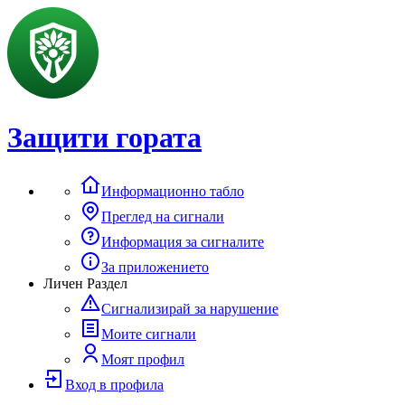
Защити гората
Информационно табло
Преглед на сигнали
Информация за сигналите
За приложението
Личен Раздел
Сигнализирай за нарушение
Моите сигнали
Моят профил
Вход в профила