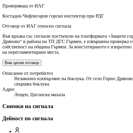
Проверяващ от ИАГ
Костадин Чифлигаров горски инспектор при РДГ
Отговор от ИАГ относно сигнала
Във връзка със сигнали постъпили на платформата «Защити гора
Дряново“ в района на ТП ДГС Гърмен, е извършена проверка от
собственост на община Гърмен. За констатираното е изпратено
на нерегламентирани места.
Виж целия отговор
Описание от потребител
Незаконно изхвърляне на боклука. От село Горно Дряново
свършва боклука.
Адрес
Лещен, Циганска махала
Снимки на сигнала
Дейност по сигнала