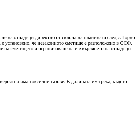
не на отпадъци директно от склона на планината след с. Горно
 е установено, че незаконното сметище е разположено в ССФ,
не на сметището и ограничаване на изхвърлянето на отпадъци
вероятно има токсични газове. В долината има река, където