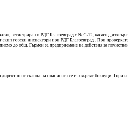
та», регистриран в РДГ Благоевград с № С-12, касаещ „изхвърля
 екип горски инспектори при РДГ Благоевград . При проверката
 писмо до общ. Гърмен за предприемане на действия за почиства
 директно от склона на планината се изхвърлят боклуци. Гори и 