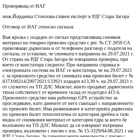
Проверяващ от ИАГ
инж.Йорданка Стоилова-главен експерт в РДГ Стара Загора
Отговор от ИАГ относно сигнала
Във връзка с подаден от сигнал представляващ снимков
материал на товарно превозно средство с рег. № СТ 2059 СА
превозващо дървесина и от телефонен разговор с подателя на
сигнала, се установи, че снимката е направена на 29.07.2021 г.
От страна на РДГ Стара Загора бе извършена проверка, при
което се констатира следното: При направена справка в
електронната система на ИАГ се констатира, че на 29.07.2021
г. за превозното средство от снимката има превозен билет с №
8373/00214/29072021/133921 издаден в13,39 ч. на 29.07.2021 г.
от служител на ТП ДЛС Мазелат, които продават дървесината
тяхна собственост от временен склад от подотдел 415 б.
Превозното средство има работещо GPS устройство за
проследяване, като данните от него съвпадат с направлението
по превозен билет. Има разминаване в категорията дървесина
по превозен билет технологична от категория дребна и тази
видна от снимковия материал от категория едра за което бе
възложено на ТП ДЛС Мазалат да си извършат вътрешна
проверка, възложено с писмо с изх. № 15-3329/04.08.2021 г на
РДГ Стара Загора. За гореописаните нередности с писмо с