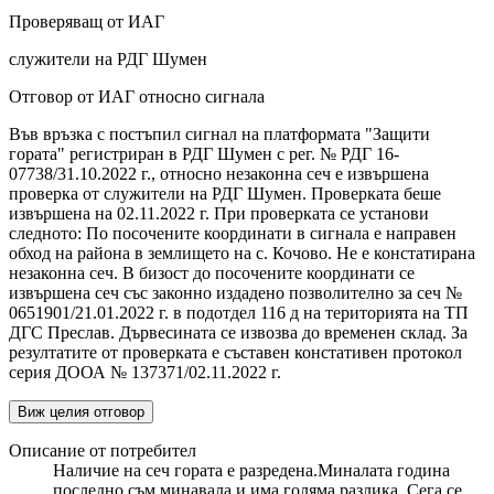
Проверяващ от ИАГ
служители на РДГ Шумен
Отговор от ИАГ относно сигнала
Във връзка с постъпил сигнал на платформата "Защити
гората" регистриран в РДГ Шумен с рег. № РДГ 16-
07738/31.10.2022 г., относно незаконна сеч е извършена
проверка от служители на РДГ Шумен. Проверката беше
извършена на 02.11.2022 г. При проверката се установи
следното: По посочените координати в сигнала е направен
обход на района в землището на с. Кочово. Не е констатирана
незаконна сеч. В бизост до посочените координати се
извършена сеч със законно издадено позволително за сеч №
0651901/21.01.2022 г. в подотдел 116 д на територията на ТП
ДГС Преслав. Дървесината се извозва до временен склад. За
резултатите от проверката е съставен констативен протокол
серия ДООА № 137371/02.11.2022 г.
Виж целия отговор
Описание от потребител
Наличие на сеч гората е разредена.Миналата година
последно съм минавала и има голяма разлика. Сега се