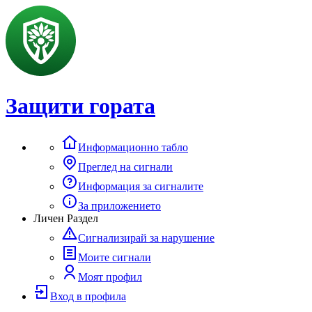
Защити гората
Информационно табло
Преглед на сигнали
Информация за сигналите
За приложението
Личен Раздел
Сигнализирай за нарушение
Моите сигнали
Моят профил
Вход в профила