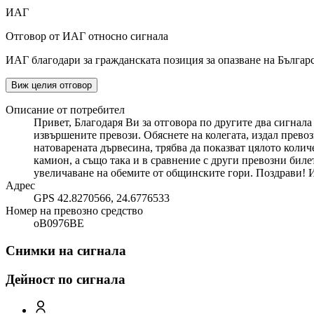
ИАГ
Отговор от ИАГ относно сигнала
ИАГ благодари за гражданската позиция за опазване на Българс
Виж целия отговор
Описание от потребител
Привет, Благодаря Ви за отговора по другите два сигнала
извършените превози. Обяснете на колегата, издал превоз
натоварената дървесина, трябва да показват цялото колич
камион, а също така и в сравнение с други превозни бил
увеличаване на обемите от общинските гори. Поздрави! И
Адрес
GPS 42.8270566, 24.6776533
Номер на превозно средство
оВ0976ВЕ
Снимки на сигнала
Дейност по сигнала