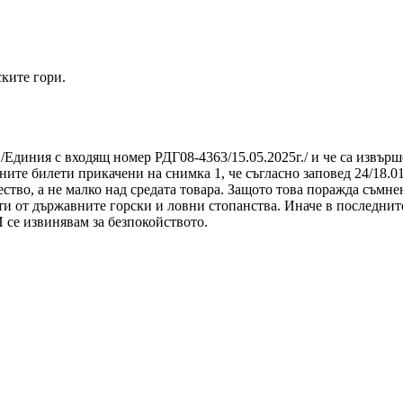
ките гори.
 /Единия с входящ номер РДГ08-4363/15.05.2025г./ и че са извър
ните билети прикачени на снимка 1, че съгласно заповед 24/18.
ество, а не малко над средата товара. Защото това поражда съмне
ети от държавните горски и ловни стопанства. Иначе в последни
 се извинявам за безпокойството.