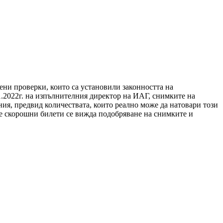
шени проверки, които са установили законността на
01.2022г. на изпълнителния директор на ИАГ, снимките на
ния, предвид количествата, които реално може да натовари този
те скорошни билети се вижда подобряване на снимките и