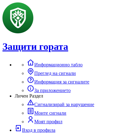
Защити гората
Информационно табло
Преглед на сигнали
Информация за сигналите
За приложението
Личен Раздел
Сигнализирай за нарушение
Моите сигнали
Моят профил
Вход в профила