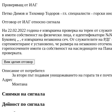
Проверяващ от ИАГ
Петко Димов и Тихомир Тодоров - гл. специалисти - горски ин
Отговор от ИАГ относно сигнала
На 22.02.2022 година е извършена проверка на терен от служите
в имоти собственост на физически лица, е идентификатори №№ 1
Буковец „ , е извършена незаконна сеч. От служителите на РДГ
сортиментиране е установено, че размера на незаконно отсечена
горепосочените имоти са собственост на наследниците на Пана
проверката.
Виж целия отговор
Описание от потребител
За втори път подавам унищожаването на гората тя е почти
Адрес
Монтана
Снимки на сигнала
Дейност по сигнала