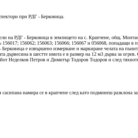
спектори при РДГ - Берковица.
ли на РДГ - Берковица в землището на с. Крапчене, общ. Монтана
56017; 156062; 156063; 156066; 156067 и 056068, попадащи в под
 - Берковица е извършено измерване и маркиране челата на пънит
та дървесина в шестте имота е в размер на 12 м3 дърва за огрев
йот Неделков Петров и Димитър Тодоров Тодоров и след тяхното 
 сасипана намира се в крапчене след като подминеш разклона за