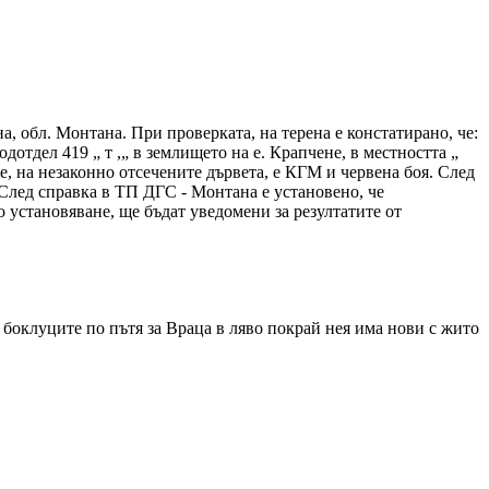
, обл. Монтана. При проверката, на терена е констатирано, че:
отдел 419 „ т ,„ в землището на е. Крапчене, в местността „
е, на незаконно отсечените дървета, е КГМ и червена боя. След
. След справка в ТП ДГС - Монтана е установено, че
установяване, ще бъдат уведомени за резултатите от
 боклуците по пътя за Враца в ляво покрай нея има нови с жито