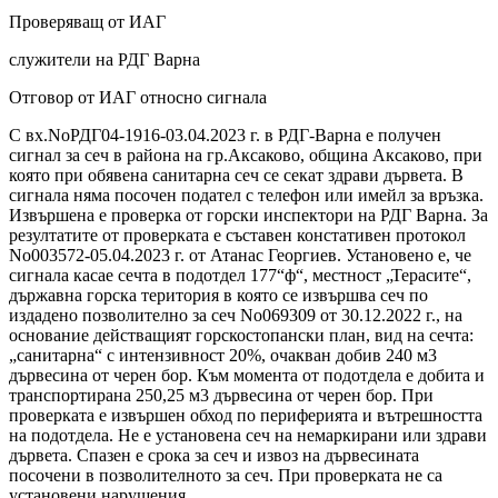
Проверяващ от ИАГ
служители на РДГ Варна
Отговор от ИАГ относно сигнала
С вх.NoРДГ04-1916-03.04.2023 г. в РДГ-Варна е получен
сигнал за сеч в района на гр.Аксаково, община Аксаково, при
която при обявена санитарна сеч се секат здрави дървета. В
сигнала няма посочен подател с телефон или имейл за връзка.
Извършена е проверка от горски инспектори на РДГ Варна. За
резултатите от проверката е съставен констативен протокол
No003572-05.04.2023 г. от Атанас Георгиев. Установено е, че
сигнала касае сечта в подотдел 177“ф“, местност „Терасите“,
държавна горска територия в която се извършва сеч по
издадено позволително за сеч No069309 от 30.12.2022 г., на
основание действащият горскостопански план, вид на сечта:
„санитарна“ с интензивност 20%, очакван добив 240 м3
дървесина от черен бор. Към момента от подотдела е добита и
транспортирана 250,25 м3 дървесина от черен бор. При
проверката е извършен обход по периферията и вътрешността
на подотдела. Не е установена сеч на немаркирани или здрави
дървета. Спазен е срока за сеч и извоз на дървесината
посочени в позволителното за сеч. При проверката не са
установени нарушения.