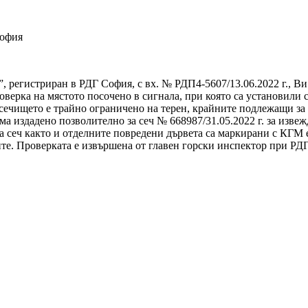
София
”, регистриран в РДГ София, с вх. № РДП4-5607/13.06.2022 г., В
ерка на мястото посочено в сигнала, при която са установили с
о сечището е трайно ограничено на терен, крайните подлежащи за
ма издадено позволително за сеч № 668987/31.05.2022 г. за извеж
а сеч както и отделните повредени дървета са маркирани с КГМ 
е. Проверката е извършена от главен горски инспектор при РДГ С