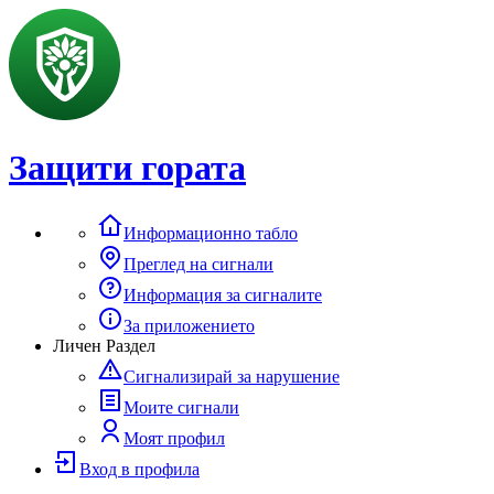
Защити гората
Информационно табло
Преглед на сигнали
Информация за сигналите
За приложението
Личен Раздел
Сигнализирай за нарушение
Моите сигнали
Моят профил
Вход в профила