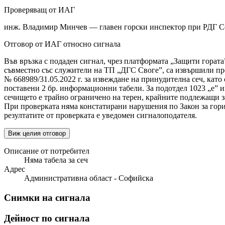
Проверяващ от ИАГ
инж. Владимир Минчев — главен горски инспектор при РДГ 
Отговор от ИАГ относно сигнала
Във връзка с подаден сигнал, чрез платформата „Защити гората
съвместно със служители на ТП „ДГС Своге”, са извършили пров
№ 668989/31.05.2022 г. за извеждане на принудителна сеч, кат
поставени 2 бр. информационни табели. За подотдел 1023 „е” и
сечището е трайно ограничено на терен, крайните подлежащи з
При проверката няма констатирани нарушения по Закон за горит
резултатите от проверката е уведомен сигналоподателя.
Виж целия отговор
Описание от потребител
Няма табела за сеч
Адрес
Административна област - Софийска
Снимки на сигнала
Дейност по сигнала