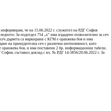
и информирам, че на 15.06.2022 г. служител на РДГ София
ледното: За подотдел 754 „х” има издадено позволително за сеч
 сеч дървета са маркирани с КГМ е оранжева боя и има
дане на принудителна сеч с различна интензивност, като
е оранжева боя, и има поставени 2 бр. информационни табели.
офия, съставил доклад с вх. № РДГ 14-5856/20.06.2022 г. За