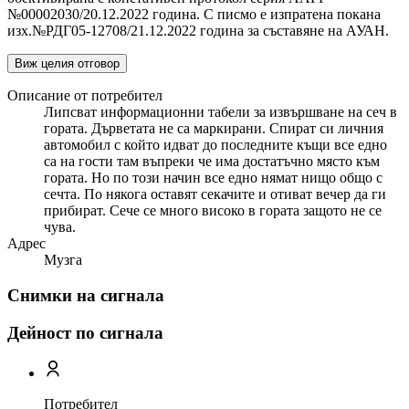
№00002030/20.12.2022 година. С писмо е изпратена покана
изх.№РДГ05-12708/21.12.2022 година за съставяне на АУАН.
Виж целия отговор
Описание от потребител
Липсват информационни табели за извършване на сеч в
гората. Дърветата не са маркирани. Спират си личния
автомобил с който идват до последните къщи все едно
са на гости там въпреки че има достатъчно място към
гората. Но по този начин все едно нямат нищо общо с
сечта. По някога оставят секачите и отиват вечер да ги
прибират. Сече се много високо в гората защото не се
чува.
Адрес
Музга
Снимки на сигнала
Дейност по сигнала
Потребител