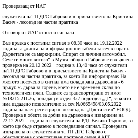
Проверяващ от ИАГ
служители наТП ДГС Габрово и в присъствието на Кристина
Васич - лесовъд на частна практика
Отговор от ИАГ относно сигнала
Във връзка с постъпил сигнал в 08.30 часа на 19.12.2022
година за „липса на информационни табели за сеч в гората.
Дърветата не са маркирани. Спират си личния автомобил.
Сече се много високо“ в Музга. община Габрово е извършена
проверка на 20.12.2022 година в 13,40 часа от служители
наТП ДГС Габрово и в присъствието на Кристина Васич -
лесовъд на частна практика, за което Ви информираме: На
мястото посочено в сигнал има складирана дървесина - 6
пр.куб.м. дърва за горене, което не е временен склад по
технологичен план. Същите са транспортирани от имот
№18215.211.26, попадащ в отдел 327 подотдел „д1“, за който
има издадено позволително за сеч №0665458/03.05.2022
година на нает регистриран лесовъд на „Цвети стил“ ЕООД.
Проверка в обекта за добив на дървесина е извършена на
22.12.2022 година от служители на РДГ Велико Търново, за
което ще бъде отразено в последващия сигнал. Проверката
извършена от служителина та ТП ДГС Габрово е
обективирана с констативен протокол серия ААГГ