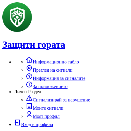
Защити гората
Информационно табло
Преглед на сигнали
Информация за сигналите
За приложението
Личен Раздел
Сигнализирай за нарушение
Моите сигнали
Моят профил
Вход в профила