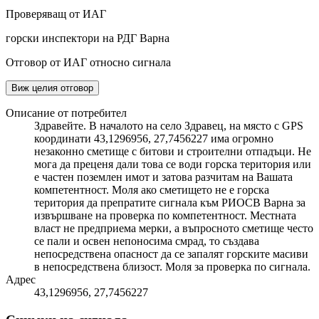
Проверяващ от ИАГ
горски инспектори на РДГ Варна
Отговор от ИАГ относно сигнала
Виж целия отговор
Описание от потребител
Здравейте. В началото на село Здравец, на място с GPS
координати 43,1296956, 27,7456227 има огромно
незаконно сметище с битови и строителни отпадъци. Не
мога да преценя дали това се води горска територия или
е частен поземлен имот и затова разчитам на Вашата
компетентност. Моля ако сметището не е горска
територия да препратите сигнала към РИОСВ Варна за
извършване на проверка по компетентност. Местната
власт не предприема мерки, а въпросното сметище често
се пали и освен непоносима смрад, то създава
непосредствена опасност да се запалят горските масиви
в непосредствена близост. Моля за проверка по сигнала.
Адрес
43,1296956, 27,7456227