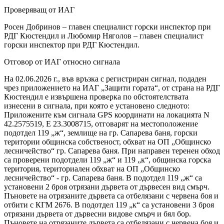
Проверяващ от ИАГ
Росен Добринов – главен специалист горски инспектор при
РДГ Кюстендил и Любомир Няголов – главен специалист
горски инспектор при РДГ Кюстендил.
Отговор от ИАГ относно сигнала
На 02.06.2026 г., във връзка с регистриран сигнал, подаден
чрез приложението на ИАГ „Защити гората“, от страна на РДГ
Кюстендил е извършена проверка по обстоятелствата
изнесени в сигнала, при която е установено следното:
Приложените към сигнала GPS координати на локацията N
42.2575519, E 23.3008715, отговарят на местоположение
подотдел 119 „ж“, землище на гр. Сапарева баня, горски
територии общинска собственост, обхват на ОП „Общинско
лесничейство“ гр. Сапарева баня. При направен теренен обход
са проверени подотдели 119 „ж“ и 119 „к“, общинска горска
територия, териториален обхват на ОП „Общинско
лесничейство“ - гр. Сапарева баня. В подотдел 119 „ж“ са
установени 2 броя отрязани дървета от дървесен вид смърч.
Пъновете на отрязаните дървета са отбелязани с червена боя и
отбити с КГМ 2676. В подотдел 119 „к“ са установени 3 броя
отрязани дървета от дървесни видове смърч и бял бор.
Пъновете на отрязаните дървета са отбелязани с червена боя и