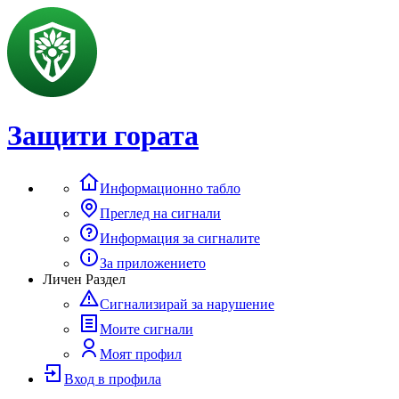
Защити гората
Информационно табло
Преглед на сигнали
Информация за сигналите
За приложението
Личен Раздел
Сигнализирай за нарушение
Моите сигнали
Моят профил
Вход в профила