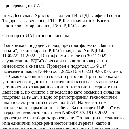
Проверяващ от ИАГ
инж. Десислава Христова - главен ГИ в РДГ-София, Георги
Тодоров - главен спец. ГИ в РДГ-София и инж. Васил
Постолов – старши спец. ГИ в РДГ-София
Отговор от ИАГ относно сигнала
Във връзка с подаден сигнал, чрез платформата „Защити
гората”, регистриран в РДГ-София, с вх. No РДГ14-
11308/21.11.2022 г., Ви информирам, че на 30.11.2022 г.
служители на РДГ-София са извършили проверка по
изнесеното в сигнала. Проверен е подотдел 1149 ,,а”,
поземлени имоти NoNo65231.920.216 и 65231.920.350, земл.
гр. Самоков, общинска горска територия. При проверката е
установено следното: на посоченото в сигнала място не са
установени складирани секции от иглолистна строителна
дървесина, но същото е определено като временен склад на
подотдел 1149 ,,а”, видно от регистрирания технологичен
план в електронната система на ИАГ. На мястото има
поставена информационна табела. За подотдел 1149 ,,а” има
издадено позволително за сеч No0667257/ 18.05.2022 г. за
провеждане на изборно-прореждане. По площта на сечището
има единични маркирани неотсечени дървета, както и
закачени дървета, представляващи опасност. Върху част от