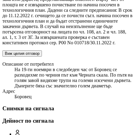
площта не е извършено почистване по начина посочен в
технологичния план. Дадени са следните предписания: В срок
до 11.12.2022 г. сечището да се почисти съгл. начина посочен в
технологичния план и да бъдат отстранени единичните
закачени дървета. В случай на неизпълнение ще бъде
потърсена отговорност на лицата по чл. 108, ал. 2 и чл. 188,
ал. 1, т. 3 от ЗГ. За извършената проверка е съставен
констативен протокол сер. Р00 No 010718/30.11.2022 г.
Виж целия отговор
Описание от потребител
На 19-ти ноември в следобеден час от Боровец се
разходихме по черния път към Черната скала. По пътя на
голям завой видяхме трупи на големи изсечени дървета.
Дънерите бяха със значително голем диаметър.
Адрес
Боровец
Снимки на сигнала
Дейност по сигнала