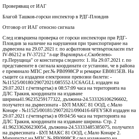
Проверяващ от ИАГ
Благой Ташков-горски инспектор в РДГ-Пловдив
Отговор от ИАГ относно сигнала
След извършена проверка от горски инспектори при РДГ-
Пловдив за наличие на нарушения при транспортиране на
дървесина на 29.07.2021 г. по асфалтовия четвъртокласен път
ІV-86212 и ІV-37212 "л-ще Върховръх-с.Скобелево-
гр.Перущица" се констатира следното: 1. На 29.07.2021 г. по
представените в сигнала координати се установи, че в района
е преминало МПС рег.№ РВ0998СР и ремарке ЕВ0815ЕВ. На
същите са издадени електронни превозни билети: -
№11525/00180/29072021/085552-UC6AGLL издаден на
29.07.2021 г.(четвъртък) в 08:57:09 часа на територията на
ДЛС Тракия, координати на издаване
ширина41.96235259177322, дължина-24.533326106296602,
получател на дървесината - БУЛ МАКС 81 ООД, с.Мало
Конаре - №11525/00181/29072021/090416-6FEY5K8 издаден на
29.07.2021 г.(четвъртък) в 09:04:56 часа на територията на
ДЛС Тракия, координати на издаване ширина- Стр. 2
41.962336266230054, дължина-24.53333485385075, получател
на дървесината - БУЛ МАКС 81 ООД, с.Мало Конаре 2.
Маршрутът на МПС № РВ0998СР след издаването на