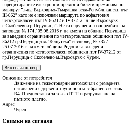
горецитираните електронни превозни билети преминава по
маршрут "л-ще Върховръх-Тъмрашка река-Републикански път
ІІІ-862" като не е използван маршрута по асфалтовия
четвъртокласен път ІV-86212 и ІV37212 "л-ще Върховръх-
с.Скобелево-гр.Перущица". Не са нарушени разпоредбите на
заповеди № 174 / 05.08.2016 г. на кмета на община Перущица
за въведени ограничения по четвъртокласен общински път ІV-
86212 гр.Перущица-м."Кошутека" и заповед № 735 /
25.07.2016 г. на кмета община Родопи за въведени
ограничения по четвъртокласен общински път ІV-37212 от
гр.Перущица-с.Скобелево-м.Върховръх-с.Чурен.
Виж целия отговор
Описание от потребител
Движение на тежкотоварни автомобили с ремаркета
натоварени с дървени трупи по път забранен със знак
B4. Предпоставка за тежко ПТП и разрушаване на
пътното платно.
Адрес
Чурен
Снимки на сигнала