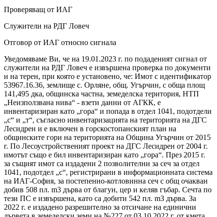
Проверяващ от ИАГ
Служители на РДГ Ловеч
Отговор от ИАГ относно сигнала
Уведомяваме Ви, че на 19.01.2023 г. по подаденият сигнал от
служители на РДГ Ловеч е извършена проверка по документи
и на терен, при която е установено, че: Имот с идентификатор
53967.16.36, землище с. Орляне, общ. Угърчин, с обща площ
141,495 дка, общинска частна, земеделска територия, НТП
„Неизползвана нива“ - взети данни от АГКК, е
инвентаризиран като „гора“ и попада в отдел 1041, подотдели
„с“ и „т“, съгласно инвентаризацията на територията на ДГС
Лесидрен и е включен в горскостопанският план на
общинските гори на територията на Община Угърчин от 2015
г. По Лесоустройственият проект на ДГС Лесидрен от 2004 г.
имотът също е бил инвентаризиран като „гора“. През 2015 г.
за същият имот са издадени 2 позволителни за сеч за отдел
1041, подотдел „с“, регистрирани в информационната система
на ИАГ-София, за постепенно-котловинна сеч с общ очакван
добив 508 пл. m3 дърва от благун, цер и келяв гъбар. Сечта по
тези ПС е извършена, като са добити 542 пл. m3 дърва. За
2022 г. е издадено разрешително за отсичане на единични
дървета в земеделски земи на №227 от 03.10.2022 г. от кмета