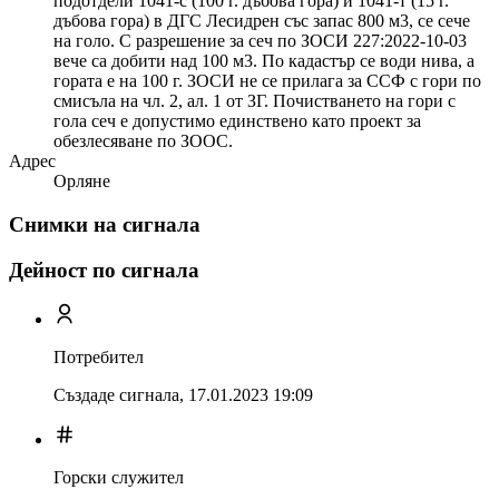
подотдели 1041-с (100 г. дъбова гора) и 1041-т (15 г.
дъбова гора) в ДГС Лесидрен със запас 800 м3, се сече
на голо. С разрешение за сеч по ЗОСИ 227:2022-10-03
вече са добити над 100 м3. По кадастър се води нива, а
гората е на 100 г. ЗОСИ не се прилага за ССФ с гори по
смисъла на чл. 2, ал. 1 от ЗГ. Почистването на гори с
гола сеч е допустимо единствено като проект за
обезлесяване по ЗООС.
Адрес
Орляне
Снимки на сигнала
Дейност по сигнала
Потребител
Създаде сигнала,
17.01.2023 19:09
Горски служител