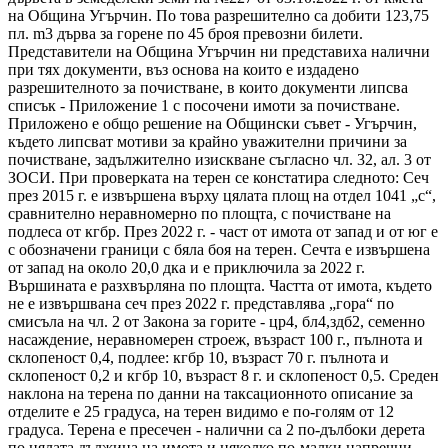
на Община Угърчин. По това разрешително са добити 123,75
пл. m3 дърва за горене по 45 броя превозни билети.
Представители на Община Угърчин ни представиха налични
при тях документи, въз основа на които е издадено
разрешителното за почистване, в които документи липсва
списък - Приложение 1 с посочени имоти за почистване.
Приложено е общо решение на Общински съвет - Угърчин,
където липсват мотиви за крайно уважителни причини за
почистване, задължително изискване съгласно чл. 32, ал. 3 от
ЗОСИ. При проверката на терен се констатира следното: Сеч
през 2015 г. е извършена върху цялата площ на отдел 1041 „с“,
сравнително неравномерно по площта, с почистване на
подлеса от кгбр. През 2022 г. - част от имота от запад и от юг е
с обозначени граници с бяла боя на терен. Сечта е извършена
от запад на около 20,0 дка и е приключила за 2022 г.
Вършината е разхвърляна по площта. Частта от имота, където
не е извършвана сеч през 2022 г. представлява „гора“ по
смисъла на чл. 2 от Закона за горите - цр4, бл4,здб2, семенно
насаждение, неравномерен строеж, възраст 100 г., пълнота и
склопеност 0,4, подлее: кгбр 10, възраст 70 г. пълнота и
склопеност 0,2 и кгбр 10, възраст 8 г. и склопеност 0,5. Среден
наклона на терена по данни на таксационното описание за
отделите е 25 градуса, на терен видимо е по-голям от 12
градуса. Терена е пресечен - налични са 2 по-дълбоки дерета
по цялата дължина на имота и няколко по-малки напречни