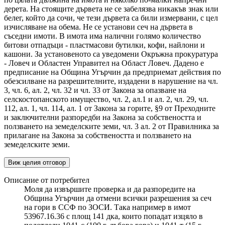
дерета. На стоящите дървета не се забелязва никакъв знак или
белег, който да сочи, че тези дървета са били измервани, с цел
изчисляване на обема. Не се установи сеч на дървета в
съседни имоти. В имота има налични голямо количество
битови отпадъци - пластмасови бутилки, кофи, найлони и
кашони. За установеното са уведомени Окръжна прокуратура
- Ловеч и Областен Управител на Област Ловеч. Дадено е
предписание на Община Угърчин да предприемат действия по
обезсилване на разрешителните, издадени в нарушение на чл.
3, чл. 6, ал. 2, чл. 32 и чл. 33 от Закона за опазване на
селскостопанското имущество, чл. 2, ал.1 и ал. 2, чл. 29, чл.
112, ал. 1, чл. 114, ал. 1 от Закона за горите, §9 от Преходните
и заключителни разпоредби на Закона за собствеността и
ползването на земеделските земи, чл. 3 ал. 2 от Правилника за
прилагане на Закона за собствеността и ползването на
земеделските земи.
Виж целия отговор
Описание от потребител
Моля да извършите проверка и да разпоредите на
Община Угърчин да отмени всички разрешения за сеч
на гори в ССФ по ЗОСИ. Така например в имот
53967.16.36 с площ 141 дка, които попадат изцяло в