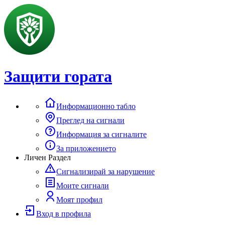
Защити гората
Информационно табло
Преглед на сигнали
Информация за сигналите
За приложението
Личен Раздел
Сигнализирай за нарушение
Моите сигнали
Моят профил
Вход в профила