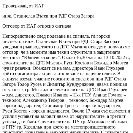
Проверяващ от ИАГ
инж. Станислав Вътев при РДГ Стара Загора
Отговор от ИАГ относно сигнала
Непосредствено след подаване на сигнала, гл.горски
инспектор инж. Станислав Вътев при РДГ Стара Загора е
уведомил ръководството на ДГС Мъглиж откъдето получихме
отговор, че в момента има техни служители в защитената
местност “Юлиевска кория”. Около 16,30 часа на 13.10.2022 г.,
служителите на ДГС Мъглиж Руси Костов и Божидар Мартев
чуват резачки. Обаждат се на зам. директора Иван Глухарев
който организира акция за откриване на нарушителите. В
акцията вземат участие горските инспектори при РДГ Стара
Загора Тодор Русев и Димитър Кундурджиев, двама полицаи
от участък гр. Мъглиж и служителите на ДГС Иван Глухарев
– зам. директор, Пламен Иванов – Н-к ГСУ, Атанас Грунов –
технолог, Александър Теберов – технолог, Божидар Мартев –
горски надзирател, Станимир Грозев – горски надзирател,
Руси Костов - горски надзирател. Около 17 часа със съвместни
усилия успяват да заловят двама от нарушителите, а третият
успява да избяга. Служителите на ПУ гр. Мъглиж се обаждат
в РПУ гр. Казанлък при което на местопроизшествието
пристигат дознатели и задържат нарушителите. Служителите