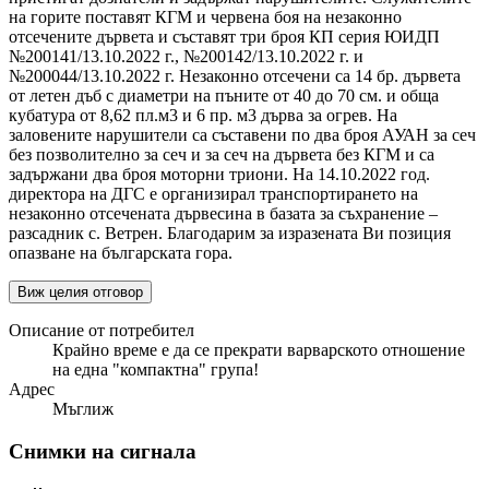
на горите поставят КГМ и червена боя на незаконно
отсечените дървета и съставят три броя КП серия ЮИДП
№200141/13.10.2022 г., №200142/13.10.2022 г. и
№200044/13.10.2022 г. Незаконно отсечени са 14 бр. дървета
от летен дъб с диаметри на пъните от 40 до 70 см. и обща
кубатура от 8,62 пл.м3 и 6 пр. м3 дърва за огрев. На
заловените нарушители са съставени по два броя АУАН за сеч
без позволително за сеч и за сеч на дървета без КГМ и са
задържани два броя моторни триони. На 14.10.2022 год.
директора на ДГС е организирал транспортирането на
незаконно отсечената дървесина в базата за съхранение –
разсадник с. Ветрен. Благодарим за изразената Ви позиция
опазване на българската гора.
Виж целия отговор
Описание от потребител
Крайно време е да се прекрати варварското отношение
на една "компактна" група!
Адрес
Мъглиж
Снимки на сигнала