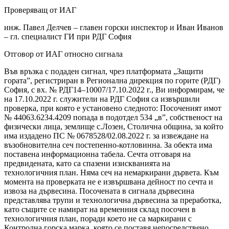
Проверяващ от ИАГ
инж. Павел Делчев – главен горски инспектор и Иван Иванов
– гл. специалист ГИ при РДГ София
Отговор от ИАГ относно сигнала
Във връзка с подаден сигнал, чрез платформата „Защити
гората”, регистриран в Регионална дирекция по горите (РДГ)
София, с вх. № РДГ14–10007/17.10.2022 г., Ви информирам, че
на 17.10.2022 г. служители на РДГ София са извършили
проверка, при която е установено следното: Посоченият имот
№ 44063.6234.4209 попада в подотдел 534 „в”, собственост на
физически лица, землище с.Лозен, Столична община, за който
има издадено ПС № 0678528/02.08.2022 г. за извеждане на
възобновителна сеч постепенно-котловинна. За обекта има
поставена информационна табела. Сечта отговаря на
предвидената, като са спазени изискванията на
технологичния план. Няма сеч на немаркирани дървета. Към
момента на проверката не е извършвана дейност по сечта и
извоза на дървесина. Посочената в сигнала дървесина
представлява трупи и технологична дървесина за преработка,
като същите се намират на временния склад посочен в
технологичния план, поради което не са маркирани с
Контролна горска марка, която се поставя непосредствено