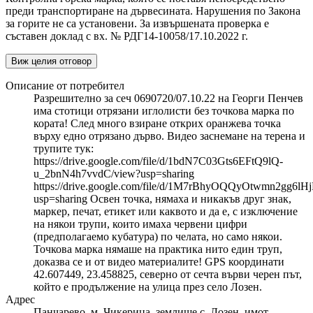
преди транспортиране на дървесината. Нарушения по Закона
за горите не са установени. За извършената проверка е
съставен доклад с вх. № РДГ14-10058/17.10.2022 г.
Виж целия отговор
Описание от потребител
Разрешително за сеч 0690720/07.10.22 на Георги Пенчев
има стотици отрязани иглолисти без точкова марка по
кората! След много взиране открих оранжева точка
върху едно отрязано дърво. Видео заснемане на терена и
трупите тук:
https://drive.google.com/file/d/1bdN7C03Gts6EFtQ9lQ-
u_2bnN4h7vvdC/view?usp=sharing
https://drive.google.com/file/d/1M7rBhyOQQyOtwmn2gg6lH
usp=sharing Освен точка, нямаха и никакъв друг знак,
маркер, печат, етикет или каквото и да е, с изключение
на някои трупи, които имаха червени цифри
(предполагаемо кубатура) по челата, но само някои.
Точкова марка нямаше на практика нито един труп,
доказва се и от видео материалите! GPS координати
42.607449, 23.458825, северно от сечта върви черен път,
който е продължение на улица през село Лозен.
Адрес
Панчарево, м. Чикерица, землище с. Лозен, имот