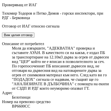
Проверяващ от ИАГ
Тихомир Тодоров и Петко Димов - горски инспектори, при
РДГ - Берковица
Отговор от ИАГ относно сигнала
Виж целия отговор
Описание от потребител
Моля да извършите, "АДЕКВАТНА" проверка и
съставите АУАН. В качеството си на какъв, е издал ПБ
за транспортиране на 12.10м3 дърва за огрев от дървесен
вид "ЦЕР" който не е вписан в позволителното за сеч.
По горепосоченият ПБ вписаният дървесен вид, не
отговаря на дървесния вид на натоварените дърва за
огрев от снимковия материал към него. След като ви го
"ПОДАДОХ" сигнала се надявам, че същият ще го
"АНАЛИЗИРАТЕ В ДЪЛБОЧИНА" с помощта на екипи
от СЗДП И РДГ които неуморимо опазват ГТ.
Адрес
Белотинци
Номер на превозно средство
ВР6600СС