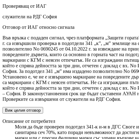
Проверяващ от ИАГ
служители на РДГ София
Отговор от ИАГ относно сигнала
Във връзка с подаден сигнал, чрез платформата „Защити гората
г. са извършили проверка в подотдели 341 „к”, „м” землище на 
позволително No 0690245 от 04.10.2022 г. за извеждане на прин
повредените дървета, които са основно в горната част на подотд
маркирани с КГМ с неясен отпечатък. Не са изграждани пътища.
който е спряна дейността за три дни, отчетен с доклад с вх. No
София. За подотдел 341 „м” има издадено позволително No 06902
Установено е, че не е извършено маркиране на повредените дърве
са маркирани с КГМ с неясен отпечатък. Не са изграждани пъти
който е спряна дейността за три дни, отчетен с доклад с вх. No
– София. В законоустановения срок ще бъдат съставени АУАН 
Проверките са извършени от служители на РДГ София.
Виж целия отговор
Описание от потребител
Моля да бъде проверен подотдел 341-к и-м в ДГС Своге и 
санитарна сеч 70%, като поради невъзможност да достигна
марки или с пресни фалшиви марки със здрави върхове на