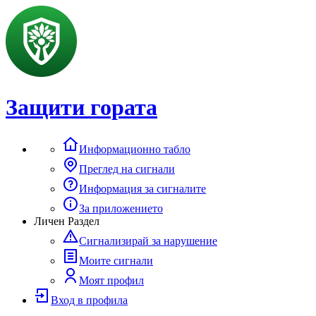
Защити гората
Информационно табло
Преглед на сигнали
Информация за сигналите
За приложението
Личен Раздел
Сигнализирай за нарушение
Моите сигнали
Моят профил
Вход в профила