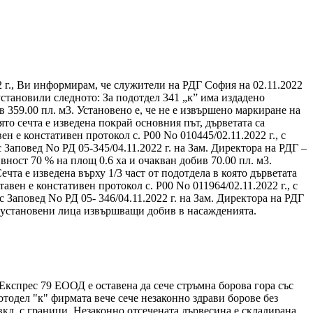
2 г., Ви информирам, че служители на РДГ София на 02.11.2022
установили следното: За подотдел 341 „к” има издадено
в 359.00 пл. м3. Установено е, че не е извършено маркиране на
ято сечта е изведена покрай основния път, дърветата са
 е констативен протокол с. Р00 No 010445/02.11.2022 г., с
с Заповед No РД 05-345/04.11.2022 г. на Зам. Директора на РДГ –
вност 70 % на площ 0.6 ха и очакван добив 70.00 пл. м3.
ечта е изведена върху 1/3 част от подотдела в която дърветата
вен е констативен протокол с. Р00 No 011964/02.11.2022 г., с
ъс Заповед No РД 05- 346/04.11.2022 г. на Зам. Директора на РДГ
а установени лица извършващи добив в насажденията.
Експрес 79 ЕООД е оставена да сече стръмна борова гора със
тодел "к" фирмата вече сече незаконно здрави борове без
кл. с граници. Незаконно отсечената дървесина е складирана