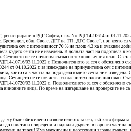
”, регистрирани в РДГ София, с вх. No РДГ14-10614 от 01.11.202
с. Брезовдол, общ. Своге, ДГТ на ТП „ДГС Своге”, при която са 
удителна сеч с интензивност 70 % на площ 4.3 ха и очакван доби
ела където сечта не е изведена. В долната част на подотдела в ко
 Сечището не се почиства съгласно технологичния план. Съставен
 РДГ14-10716/03.11.2022 г. Позволителното за сеч е обезсилено съ
44 от 04.10.2022 г. за извеждане на принудителна сеч с интензи
та, които са в частта на подотдела където сечта не е изведена. С
ща. Сечището не се почиства съгласно технологичния план. Съста
 РДГ14-10720/03.11.2022 г.. Позволителното за сеч е обезсилено с
на виновните лица. По време на извършване на проверките не с
да му бъде обезсилено позволителното за сеч, тъй като фирмата 
т до наистина повредени и паднали дървета в горната част на по
мерени на терен! Има маркирани и неотсечини здрави дървета, в