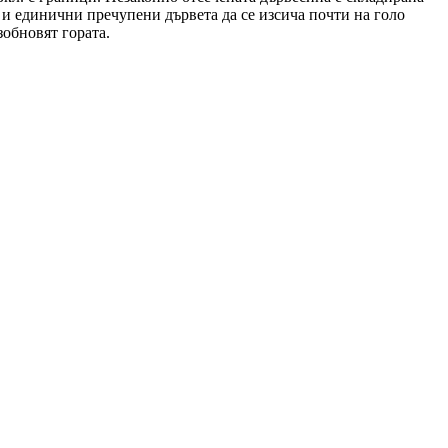
ч и единични пречупени дървета да се изсича почти на голо
зобновят гората.