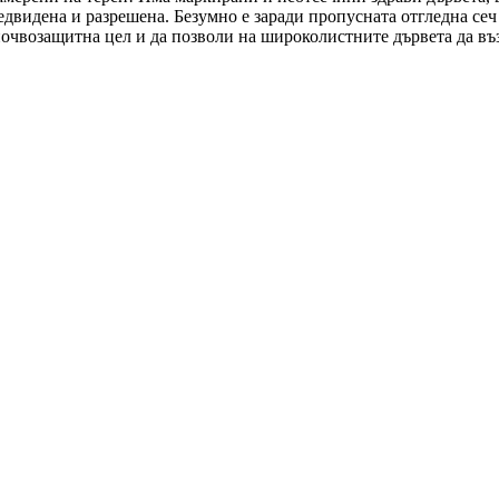
редвидена и разрешена. Безумно е заради пропусната отгледна се
почвозащитна цел и да позволи на широколистните дървета да въ