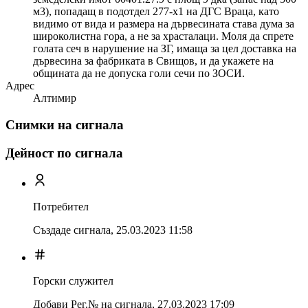
м3), попадащ в подотдел 277-х1 на ДГС Враца, като
видимо от вида и размера на дървесината става дума за
широколистна гора, а не за храсталаци. Моля да спрете
голата сеч в нарушение на ЗГ, имаща за цел доставка на
дървесина за фабриката в Свищов, и да укажете на
общината да не допуска голи сечи по ЗОСИ.
Адрес
Алтимир
Снимки на сигнала
Дейност по сигнала
Потребител
Създаде сигнала,
25.03.2023 11:58
Горски служител
Добави Рег.№ на сигнала
,
27.03.2023 17:09