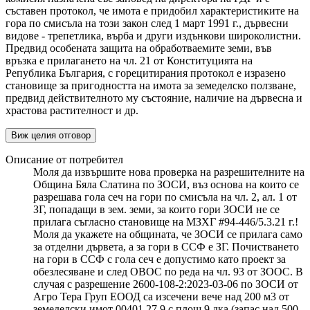
съставен протокол, че имота е придобил характеристиките на
гора по смисъла на този закон след 1 март 1991 г., дървесни
видове - трепетлика, върба и други издънкови широколистни.
Предвид особената защита на обработваемите земи, във
връзка е прилагането на чл. 21 от Конституцията на
Република България, с горецитирания протокол е изразено
становище за пригодността на имота за земеделско ползване,
предвид действителното му състояние, наличие на дървесна и
храстова растителност и др.
Виж целия отговор
Описание от потребител
Моля да извършите нова проверка на разрешителните на
Община Бяла Слатина по ЗОСИ, въз основа на които се
разрешава гола сеч на гори по смисъла на чл. 2, ал. 1 от
ЗГ, попадащи в зем. земи, за които гори ЗОСИ не се
прилага съгласно становище на МЗХГ #94-446/5.3.21 г.!
Моля да укажете на общината, че ЗОСИ се прилага само
за отделни дървета, а за гори в ССФ е ЗГ. Почистването
на гори в ССФ с гола сеч е допустимо като проект за
обезлесяване и след ОВОС по реда на чл. 93 от ЗООС. В
случая с разрешение 2600-108-2:2023-03-06 по ЗОСИ от
Агро Тера Груп ЕООД са изсечени вече над 200 м3 от
земеделски имот 00401.27.9 с площ 9 дка (запас над 500