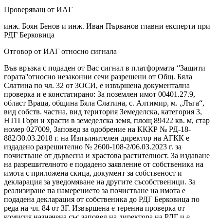
Проверяващ от ИАГ
инж. Боян Бенов и инж. Иван Първанов главни експерти при
РДГ Берковица
Отговор от ИАГ относно сигнала
Във връзка с подаден от Вас сигнал в платформата ‘'Защити
гората''относно незаконни сечи разрешени от Общ. Бяла
Слатина по чл. 32 от ЗОСИ, е извършена документална
проверка и е констатирано: За поземлен имот 00401.27.9,
област Враца, община Бяла Слатина, с. Алтимир, м. „Лъга“,
вид собств. частна, вид територия Земеделска, категория 3,
НТП Гори и храсти в земеделска земя, площ 89422 кв. м, стар
номер 027009, Заповед за одобрение на КККР № РД-18-
882/30.03.2018 г. на Изпълнителен директор на АГКК е
издадено разрешително № 2600-108-2/06.03.2023 г. за
почистване от дървесна и храстова растителност. За издаване
на разрешителното е подадено заявление от собственика на
имота с приложена скица, документ за собственост и
декларация за уведомяване на другите съсобственици. За
реализиране па намерението за почистване на имота е
подадена декларация от собственика до РДГ Берковица по
реда на чл. 84 от ЗГ. Извършена е теренна проверка от
комисия назначена със заповед на директора на РДГ и е