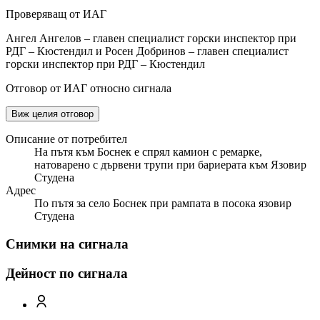
Проверяващ от ИАГ
Ангел Ангелов – главен специалист горски инспектор при
РДГ – Кюстендил и Росен Добринов – главен специалист
горски инспектор при РДГ – Кюстендил
Отговор от ИАГ относно сигнала
Виж целия отговор
Описание от потребител
На пътя към Боснек е спрял камион с ремарке,
натоварено с дървени трупи при бариерата към Язовир
Студена
Адрес
По пътя за село Боснек при рампата в посока язовир
Студена
Снимки на сигнала
Дейност по сигнала