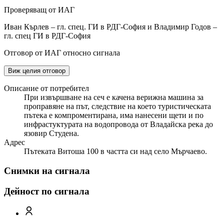
Проверяващ от ИАГ
Иван Кърлев – гл. спец. ГИ в РДГ-София и Владимир Годов –
гл. спец ГИ в РДГ-София
Отговор от ИАГ относно сигнала
Виж целия отговор
Описание от потребител
При извършване на сеч е качена верижна машина за
проправяне на път, следствие на което туристическата
пътека е компроментирана, има нанесени щети и по
инфрастуктурата на водопровода от Владайска река до
язовир Студена.
Адрес
Пътеката Витоша 100 в частта си над село Мърчаево.
Снимки на сигнала
Дейност по сигнала