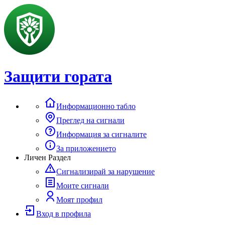
Защити гората
Информационно табло
Преглед на сигнали
Информация за сигналите
За приложението
Личен Раздел
Сигнализирай за нарушение
Моите сигнали
Моят профил
Вход в профила