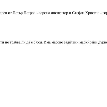
терен от Петър Петров - горски инспектор и Стефан Христов - 
ти не трябва ли да е с боя. Има масово задялани маркирани дърве