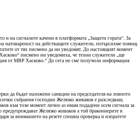
о и на сигналите качени в платформата „Защити гората“. За
бна натовареност на действащите служители, потърсихме помощ
атите от тях писмено да ни уведомят. До настоящият момент
Хасково“ писмено ни уведомиха, че техни служители „ще
ция от МВР Хасково.“ До сега не сме получили информация
ерки да бъдат наложени санкции на председателя на ловното
 всички събрания господин Желязко живаков е разследващ
ков към този момент лично аз имам подадени осем сигнала за
то предупреждават Желязко живаков а той бракониерите в
аря за вниманието на резете спешна проверка и изпратете