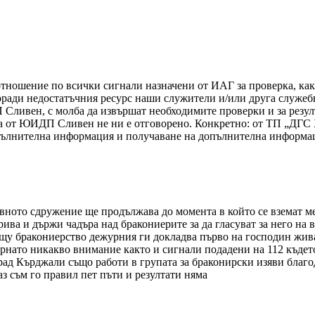
тношение по всички сигнали назначени от ИАГ за проверка, какт
оради недостатъчния ресурс наши служители и/или друга служе
ливен, с молба да извършат необходимите проверки и за резулт
а от ЮИДП Сливен не ни е отговорено. Конкретно: от ТП „ДГС 
опълнителна информация и получаване на допълнителна информа
овното сдружение ще продължава до момента в който се вземат м
ва и държи чадъра над бракониерите за да гласуват за него на
у бракониерство дежурния ги докладва първо на господин жива
обърнато никакво внимание както и сигнали подадени на 112 къде
ад Кърджали също работи в групата за браконирски изяви благод
 съм го правил пет пъти и резултати няма