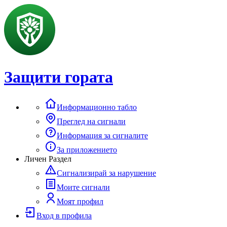
Защити гората
Информационно табло
Преглед на сигнали
Информация за сигналите
За приложението
Личен Раздел
Сигнализирай за нарушение
Моите сигнали
Моят профил
Вход в профила