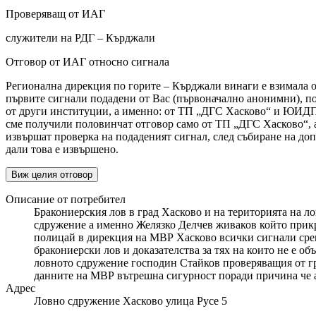
Проверяващ от ИАГ
служители на РДГ – Кърджали
Отговор от ИАГ относно сигнала
Регионална дирекция по горите – Кърджали винаги е взимала о
първите сигнали подадени от Вас (първоначално анонимни), п
от други институции, а именно: от ТП „ДГС Хасково“ и ЮИДП С
сме получили половинчат отговор само от ТП „ДГС Хасково“, 
извършат проверка на подаденият сигнал, след събиране на д
дали това е извършено.
Виж целия отговор
Описание от потребител
Бракониерския лов в град Хасково и на територията на л
сдружение а именно Желязко Делчев живаков който прикри
полицай в дирекция на МВР Хасково всички сигнали срещ
бракониерски лов и доказателства за тях на които не е 
ловното сдружение господин Стайков проверяващия от гр
данните на МВР вътрешна сигурност поради причина че аз
Адрес
Ловно сдружение Хасково улица Русе 5