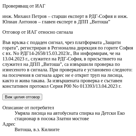
Проверяващ от ИАГ
инж. Михаил Петров – старши експерт в РДГ-София и инж.
Юлиан Антонов – главен експерт в ДПП „Витоша”
Отговор от ИАГ относно сигнала
Във връзка с подаден сигнал, чрез платформата „Защити
гората”, регистриран в Регионална дирекция по горите София
с вх. No РДГ14-2658/15.03.2023г., Ви информирам, че на
13.04.2023 г., служител на РДГ-София, в присъствието на
служител на ДПП „Витоша”, са извършили проверка по
изнесеното в сигнала. При проверката е установено следното:
на посочения в сигнала адрес не е открит труп на лисица,
както и жива такава. За извършената проверка е съставен
констативен протокол Серия Р00 No 013393/13.04.2023 г.
Виж целия отговор
Описание от потребител
Умряла лисица на автобусната спирка на Детски Еко
стационар в посока Златни мостове
Адрес
Витоша, в.з. Килиите