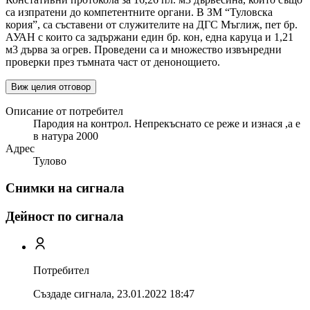
са изпратени до компетентните органи. В ЗМ “Туловска
кория”, са съставени от служителите на ДГС Мъглиж, пет бр.
АУАН с които са задържани един бр. кон, една каруца и 1,21
м3 дърва за огрев. Проведени са и множество извънредни
проверки през тъмната част от денонощието.
Виж целия отговор
Описание от потребител
Пародия на контрол. Непрекъснато се реже и изнася ,а е
в натура 2000
Адрес
Тулово
Снимки на сигнала
Дейност по сигнала
Потребител
Създаде сигнала,
23.01.2022 18:47