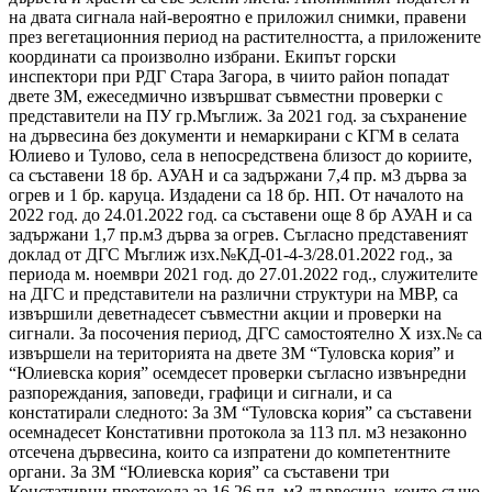
на двата сигнала най-вероятно е приложил снимки, правени
през вегетационния период на растителността, а приложените
координати са произволно избрани. Екипът горски
инспектори при РДГ Стара Загора, в чиито район попадат
двете ЗМ, ежеседмично извършват съвместни проверки с
представители на ПУ гр.Мъглиж. За 2021 год. за съхранение
на дървесина без документи и немаркирани с КГМ в селата
Юлиево и Тулово, села в непосредствена близост до кориите,
са съставени 18 бр. АУАН и са задържани 7,4 пр. м3 дърва за
огрев и 1 бр. каруца. Издадени са 18 бр. НП. От началото на
2022 год. до 24.01.2022 год. са съставени още 8 бр АУАН и са
задържани 1,7 пр.м3 дърва за огрев. Съгласно представеният
доклад от ДГС Мъглиж изх.№КД-01-4-3/28.01.2022 год., за
периода м. ноември 2021 год. до 27.01.2022 год., служителите
на ДГС и представители на различни структури на МВР, са
извършили деветнадесет съвместни акции и проверки на
сигнали. За посочения период, ДГС самостоятелно X изх.№ са
извършели на територията на двете ЗМ “Туловска кория” и
“Юлиевска кория” осемдесет проверки съгласно извънредни
разпореждания, заповеди, графици и сигнали, и са
констатирали следното: За ЗМ “Туловска кория” са съставени
осемнадесет Констативни протокола за 113 пл. м3 незаконно
отсечена дървесина, които са изпратени до компетентните
органи. За ЗМ “Юлиевска кория” са съставени три
Констативни протокола за 16,26 пл. м3 дървесина, които също