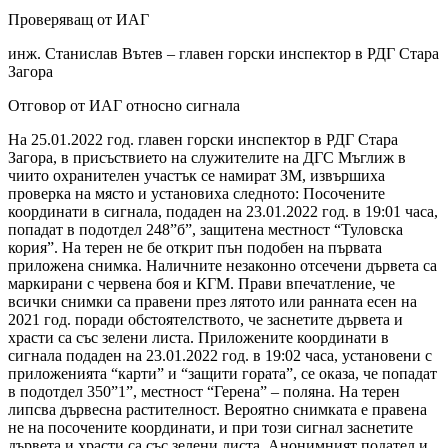
Проверяващ от ИАГ
инж. Станислав Вътев – главен горски инспектор в РДГ Стара
Загора
Отговор от ИАГ относно сигнала
На 25.01.2022 год. главен горски инспектор в РДГ Стара
Загора, в присъствието на служителите на ДГС Мъглиж в
чиито охранителен участък се намират ЗМ, извършиха
проверка на място и установиха следното: Посочените
координати в сигнала, подаден на 23.01.2022 год. в 19:01 часа,
попадат в подотдел 248”б”, защитена местност “Туловска
кория”. На терен не бе открит пън подобен на първата
приложена снимка. Наличните незаконно отсечени дървета са
маркирани с червена боя и КГМ. Прави впечатление, че
всички снимки са правени през лятото или ранната есен на
2021 год. поради обстоятелството, че заснетите дървета и
храсти са със зелени листа. Приложените координати в
сигнала подаден на 23.01.2022 год. в 19:02 часа, установени с
приложенията “карти” и “защити гората”, се оказа, че попадат
в подотдел 350”1”, местност “Герена” – поляна. На терен
липсва дървесна растителност. Вероятно снимката е правена
не на посочените координати, и при този сигнал заснетите
дървета и храсти са със зелени листа. Анонимният подател и