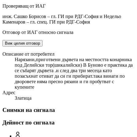
Проверяващ от ИАГ
инж. Сашко Борисов – гл. ГИ при РДГ-София и Недельо
Каменаров – гл. спец. ГИ при РДГ-София
Отговор от ИАГ относно сигнала
Виж целия отговор
Описание от потребител
Нарязани,приготвени дървета на местността конарника
под Делийски тор(шикалийски) В Буново е практика да
се събарят дървета .и след два три месеца като
позасъхнат отиват да си ги прибират.така винаги по
дворовете няма пресно рязани и ги пробутват с
купените
Адрес
Златица
Снимки на сигнала
Дейност по сигнала