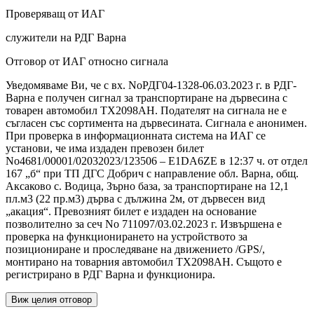
Проверяващ от ИАГ
служители на РДГ Варна
Отговор от ИАГ относно сигнала
Уведомяваме Ви, че с вх. NoРДГ04-1328-06.03.2023 г. в РДГ-
Варна е получен сигнал за транспортиране на дървесина с
товарен автомобил ТХ2098АН. Подателят на сигнала не е
съгласен със сортимента на дървесината. Сигнала е анонимен.
При проверка в информационната система на ИАГ се
установи, че има издаден превозен билет
No4681/00001/02032023/123506 – E1DA6ZE в 12:37 ч. от отдел
167 „б“ при ТП ДГС Добрич с направление обл. Варна, общ.
Аксаково с. Водица, Зърно база, за транспортиране на 12,1
пл.м3 (22 пр.м3) дърва с дължина 2м, от дървесен вид
„акация“. Превозният билет е издаден на основание
позволително за сеч No 711097/03.02.2023 г. Извършена е
проверка на функционирането на устройството за
позициониране и проследяване на движението /GPS/,
монтирано на товарния автомобил ТХ2098АН. Същото е
регистрирано в РДГ Варна и функционира.
Виж целия отговор