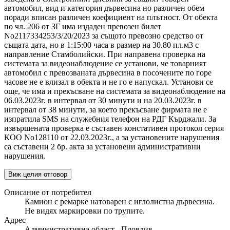
автомобил, вид и категория дървесина но различен обем
поради вписан различен коефициент на плътност. От обекта
по чл. 206 от ЗГ има издаден превозен билет
No2117334253/3/20/2023 за същото превозно средство от
същата дата, но в 1:15:00 часа в размер на 30.80 пл.м3 с
направление Стамболийски. При направена проверка на
системата за видеонаблюдение се установи, че товарният
автомобил с превозваната дървесина в посочените по горе
часове не е влизал в обекта и не го е напускал. Установи се
още, че има и прекъсване на системата за видеонаблюдение на
06.03.2023г. в интервал от 30 минути и на 20.03.2023г. в
интервал от 38 минути, за което прекъсване фирмата не е
изпратила SMS на служебния телефон на РДГ Кърджали. За
извършената проверка е съставен констативен протокол серия
КОО No128110 от 22.03.2023г., а за установените нарушения
са съставени 2 бр. акта за установени административни
нарушения.
Виж целия отговор
Описание от потребител
Камион с ремарке натоварен с иглолистна дървесина.
Не видях маркировки по трупите.
Адрес
Административна област - Пловдив