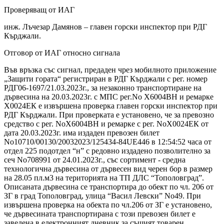
Проверяващ от ИАГ
инж. Лъчезар Дамянов – главен горски инспектор при РДГ
Кърджали.
Отговор от ИАГ относно сигнала
Във връзка със сигнал, предаден чрез мобилното приложение
„Защити гората“ регистриран в РДГ Кърджали с рег. номер
РДГ06-1697/21.03.2023г., за незаконно транспортиране на
дървесина на 20.03.2023г. с МПС рег.No Х6004ВН и ремарке
Х0024ЕК е извършена проверка главен горски инспектор при
РДГ Кърджали. При проверката е установено, че за превозно
средство с рег. NoХ6004ВН и ремарке с рег. NoХ0024ЕК от
дата 20.03.2023г. има издаден превозен билет
No10710/00130/20032023/125434-84UE446 в 12:54:52 часа от
отдел 225 подотдел “н” с редовно издадено позволително за
сеч No708991 от 24.01.2023г., със сортимент - средна
технологична дървесина от дървесен вид черен бор в размер
на 28.05 пл.м3 на територията на ТП ДЛС “Тополовград”.
Описаната дървесина се транспортира до обект по чл. 206 от
ЗГ в град Тополовград, улица “Васил Левски” No49. При
извършена проверка на обекта по чл.206 от ЗГ е установено,
че дървесината транспортирана с този превозен билет е
заведена в електронният дневник за същият товарен