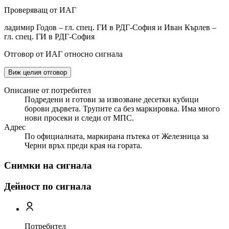
Проверяващ от ИАГ
ладимир Годов – гл. спец. ГИ в РДГ-София и Иван Кърлев –
гл. спец. ГИ в РДГ-София
Отговор от ИАГ относно сигнала
Виж целия отговор
Описание от потребител
Подредени и готови за извозване десетки кубици
борови дървета. Трупите са без маркировка. Има много
нови просеки и следи от МПС.
Адрес
По официалната, маркирана пътека от Железница за
Черни връх преди края на гората.
Снимки на сигнала
Дейност по сигнала
Потребител