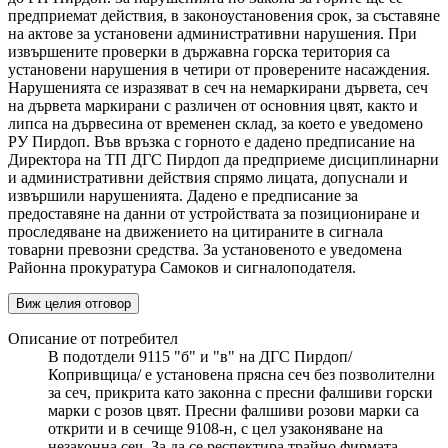
предприемат действия, в законоустановения срок, за съставяне
на актове за установени административни нарушения. При
извършените проверки в държавна горска територия са
установени нарушения в четири от проверените насаждения.
Нарушенията се изразяват в сеч на немаркирани дървета, сеч
на дървета маркирани с различен от основния цвят, както и
липса на дървесина от временен склад, за което е уведомено
РУ Пирдоп. Във връзка с горното е дадено предписание на
Директора на ТП ДГС Пирдоп да предприеме дисциплинарни
и административни действия спрямо лицата, допуснали и
извършили нарушенията. Дадено е предписание за
предоставяне на данни от устройствата за позициониране и
проследяване на движението на цитираните в сигнала
товарни превозни средства. За установеното е уведомена
Районна прокуратура Самоков и сигналоподателя.
Виж целия отговор
Описание от потребител
В подотдели 9115 "б" и "в" на ДГС Пирдоп/
Копривщица/ е установена прясна сеч без позволителни
за сеч, прикрита като законна с пресни фалшиви горски
марки с розов цвят. Пресни фалшиви розови марки са
открити и в сечище 9108-н, с цел узаконяване на
незаконна сеч. За да се респектира трайно фирмата-