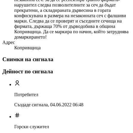
нарушител следва позволителните за сеч да бъдат
прекратени, а складираната дървесина в гората
конфискувана в размера на незаконната сеч с фалшиви
марки. Следва да се проверят и съседните сечища на
фирмата, държаща 70% от дърводобива в община
Копривщица. Да се маркира по начин, който затруднява
домаркирането!
Адрес
Копривщица
Снимки на сигнала
Дейност по сигнала
Потребител
Създаде сигнала,
04.06.2022 06:48
Горски служител