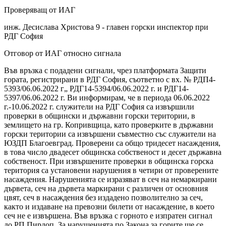
Проверяващ от ИАГ
инж. Десислава Христова 9 - главен горски инспектор при
РДГ София
Отговор от ИАГ относно сигнала
Във връзка с подадени сигнали, чрез платформата Защити
гората, регистрирани в РДГ София, съответно с вх. № РДП4-
5393/06.06.2022 г„ РДГ14-5394/06.06.2022 г. и РДГ14-
5397/06.06.2022 г. Ви информирам, че в периода 06.06.2022
г.-10.06.2022 г. служители на РДГ София са извършили
проверки в общински и държавни горски територии, в
землището на гр. Копривщица, като проверките в държавни
горски територии са извършени съвместно със служители на
ЮЗДП Благоевград. Проверени са общо тридесет насаждения,
в това число двадесет общинска собственост и десет държавна
собственост. При извършените проверки в общинска горска
територия са установени нарушения в четири от проверените
насаждения. Нарушенията се изразяват в сеч на немаркирани
дървета, сеч на дървета маркирани с различен от основния
цвят, сеч в насаждения без издадено позволително за сеч,
както и издаване на превозни билети от насаждение, в което
сеч не е извършена. Във връзка с горното е изпратен сигнал
до РП Пирдоп. За нарушенията по Закона за горите ще се