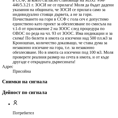
в ССФ, за която съгласно становище на МЗХГ #94-
446/5.3.21 г. ЗОСИ не се прилага! Моля да бъдат дадени
указания на общината, че ЗОСИ се прилага само за
индивидуално стоящи дървета, а не за гори.
Почистването на гори в ССФ с гола сеч е допустимо
единствено като проект за обезлесяване по смисъла на
т.1-б от приложение 2 на ЗООС след процедура по
ОВОС по реда на чл. 93 от ЗООС. Има индикации и за
схема! По билети в имота са изсечени над 500 пл.м3 за
Кроношпан, количество доказващо, че става дума за
незаконно изсичане на гора, т.е. за незаконно
обезлесяване. Но в имота са изсечени под 100 м3. Моля
проверете реалния размер на сечта в имота, и от къде
другаде е открадната дървесината!
Адрес
Присойна
Снимки на сигнала
Дейност по сигнала
Потребител