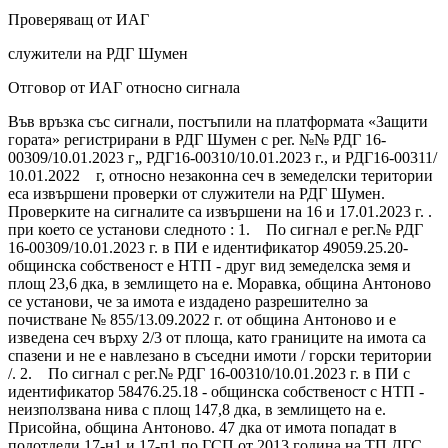
Проверяващ от ИАГ
служители на РДГ Шумен
Отговор от ИАГ относно сигнала
Във връзка със сигнали, постъпили на платформата «Защити
гората» регистрирани в РДГ Шумен с per. №№ РДГ 16-
00309/10.01.2023 г„ РДГ16-00310/10.01.2023 г., и РДГ16-00311/
10.01.2022 г, относно незаконна сеч в земеделски територии
еса извършени проверки от служители на РДГ Шумен.
Проверките на сигналите са извършени на 16 и 17.01.2023 г. .
при което се установи следното : 1. По сигнал е рег.№ РДГ
16-00309/10.01.2023 г. в ПИ е идентификатор 49059.25.20-
общинска собственост е НТП - друг вид земеделска земя и
площ 23,6 дка, в землището на е. Моравка, община Антоново
се установи, че за имота е издадено разрешително за
почистване № 855/13.09.2022 г. от община Антоново и е
изведена сеч върху 2/3 от площа, като границите на имота са
спазени и не е навлезано в съседни имоти / горски територии
/. 2. По сигнал с рег.№ РДГ 16-00310/10.01.2023 г. в ПИ с
идентификатор 58476.25.18 - общинска собственост с НТП -
неизползвана нива с площ 147,8 дка, в землището на е.
Присойна, община Антоново. 47 дка от имота попадат в
подотдели 17-н1 и 17-п1 по ГСП от 2013 година на ТП ДГС