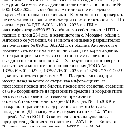
Омуртаг. За имота е издадено позволително за почистване №
900/ 13.09.2022 г. от община Антоново и е изведена сеч
върху 2/3 от площа на целия имот. Към момента на проверката
не се установи навлизане в съседни горски територии. 3. По
сигнал с рег.№ РДГ16-00311/10.01.2023 г. в ПИ с
идентификатор 44598.63.9 - общинска собственост с НТП -
пасище и площ 234 дка, в землището на с. Моравка, община
Антоново се установи, че за имота е издадено разрешително
за почистване № 898/13.09.2022 г. от община Антоново и е
изведена сеч, като има и налични стоящи на корен дървета,
като границите на имота са спазени и не е навлезано в
съседни горски територии. 4. За резултатите от проверката
са съставени констативни протоколи серия ДООА № :
137580/16.01.2023 г., 137581/16.01.2023 г. и 137582/17.01.2023
г., копия от които прилагаме. 5. По трите сигнала, три
месеца назад за които се съхранява информацията, са
проверени превозните билети, превозните средства, сравнени
са GPS координатите на превозните средства и координатите
на местата, от където са издавани превозните
билети.Установено е,че товарно МПС с per. № Т1526КК е
извършило транспорт на дървесина от имота без да са
подадени в РДГ изискуемите документи по чл. 14 „б” от
Наредба №1 за КОГТ. За констатираното нарушение са
предприети действия за съставяне на АУАН. 6. Копия от
Вашите сигнали и становище на МЗХГ с вх. № 94-