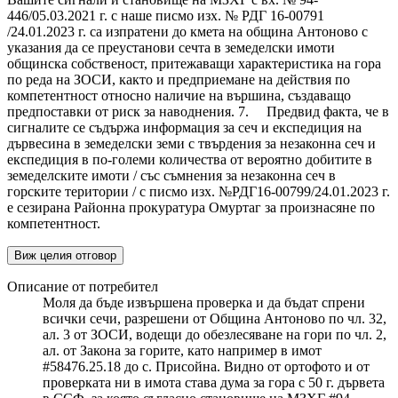
446/05.03.2021 г. с наше писмо изх. № РДГ 16-00791
/24.01.2023 г. са изпратени до кмета на община Антоново с
указания да се преустанови сечта в земеделски имоти
общинска собственост, притежаващи характеристика на гора
по реда на ЗОСИ, както и предприемане на действия по
компетентност относно наличие на вършина, създаващо
предпоставки от риск за наводнения. 7. Предвид факта, че в
сигналите се съдържа информация за сеч и експедиция на
дървесина в земеделски земи с твърдения за незаконна сеч и
експедиция в по-големи количества от вероятно добитите в
земеделските имоти / със съмнения за незаконна сеч в
горските територии / с писмо изх. №РДГ16-00799/24.01.2023 г.
е сезирана Районна прокуратура Омуртаг за произнасяне по
компетентност.
Виж целия отговор
Описание от потребител
Моля да бъде извършена проверка и да бъдат спрени
всички сечи, разрешени от Община Антоново по чл. 32,
ал. 3 от ЗОСИ, водещи до обезлесяване на гори по чл. 2,
ал. от Закона за горите, като например в имот
#58476.25.18 до с. Присойна. Видно от ортофото и от
проверката ни в имота става дума за гора с 50 г. дървета