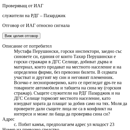
Проверяващ от ИАГ
служители на РДГ – Пазарджик
Отговор от ИАГ относно сигнала
Виж целия отговор
Описание от потребител
Мустафа Перушински, горски инспектори, заедно със
синовете си, единия от които Тахир Перушински е
горски стражари в ДГС Селище, добиват дърва и
материал, които продават на местното население и на
определени фирми, без превозни билети. В седмата
участват и другият му син и неговият племенник.
Всичко е леснопроверимо, като се прегледат gps-те на
товарните автомобили и табшета на сина му (горския
стражар). Същите служители на РДГ Пазарджик и на
ДГС Селище тормозят местното население, като
изнудват хората да плащат за добив само на тях. Моля да
проверите дали същите лица не са в конфликт на
интереси и може ли баща да проверява сина си?
Адрес
с. Побит камък, предполагаем адрес ул младост 23
Номер на превозно средство