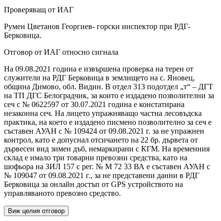
Проверяващ от ИАГ
Румен Цветанов Георгиев- горски инспектор при РДГ-
Берковица.
Отговор от ИАГ относно сигнала
На 09.08.2021 година е извършена проверка на терен от
служители на РДГ Берковица в землището на с. Яновец,
община Димово, обл. Видин. В отдел 313 подотдел „т“ – ДГТ
на ТП ДГС Белоградчик, за които е издадено позволителни за
сеч с № 0622597 от 30.07.2021 година е констатирана
незаконна сеч. На лицето упражняващо частна лесовъдска
практика, на което е издадено писмено позволително за сеч е
съставен АУАН с № 109424 от 09.08.2021 г. за не упражнен
контрол, като е допуснал отсичането на 22 бр. дървета от
дървесен вид зимен дъб, немаркирани с КГМ. На временния
склад е имало три товарни превозни средства, като на
шофьора на ЗИЛ 157 с рег. № М 72 33 ВА е съставен АУАН с
№ 109047 от 09.08.2021 г., за не представени данни в РДГ
Берковица за онлайн достъп от GPS устройството на
управляваното превозно средство.
Виж целия отговор