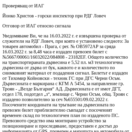
Проверяващ от ИАГ
Йонко Христов - горски инспектор при РДГ Ловеч
Отговор от ИАГ относно сигнала
Уведомяваме Ви, че на 16.03.2022 г. е извършена проверка от
служители на РДГ Ловеч, при която е установено следното: За
товарен автомобил - Прага, с per. № ОВ5972АР за сряда
16.03.2022 г. за 8,48 часа е издаден превозен билет с
№5667/00061/16032022/084808 - 23182EF. Общото количество
на транспортираната дървесина е 5,52 пл. мЗ технологична
дървесина от дърва от бук, каквото е и количеството по
снимковият материал от подадения сигнал. Билетът е издаден
от Тихомир Койновски - техник ГС при ДГС Черни Осъм.
Дървесината е маркирана с КГМ А 5454, за направление гр.
Троян - „Велде България“ АД. Дървесината е от имот ДГТ,
отдел 178, подотдел „з“, землище с. Черни Осъм, общ. Троян с
издадено позволително за сеч №655501/09.02.2022 г.
Посочените координати на тръгване на дървесината по
превозен билет приблизително съвпадат с посоченият
временен склад по технологичен план по издаденото ПС.
Превозното средство има монтирано устройство за
позициониране и проследяване, предоставен е достъп до
информацията от GPS, проверен е маршрута на автомобила от