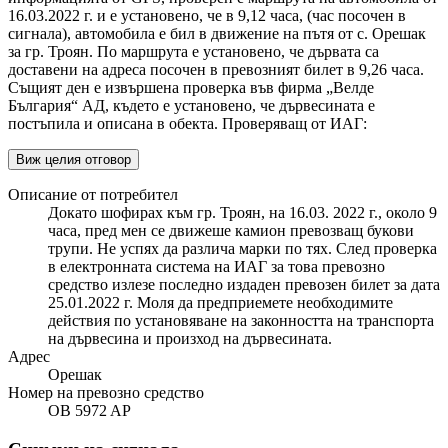
16.03.2022 г. и е установено, че в 9,12 часа, (час посочен в
сигнала), автомобила е бил в движение на пътя от с. Орешак
за гр. Троян. По маршрута е установено, че дървата са
доставени на адреса посочен в превозният билет в 9,26 часа.
Същият ден е извършена проверка във фирма „Велде
България“ АД, където е установено, че дървесината е
постъпила и описана в обекта. Проверяващ от ИАГ:
Виж целия отговор
Описание от потребител
Докато шофирах към гр. Троян, на 16.03. 2022 г., около 9
часа, пред мен се движеше камион превозващ букови
трупи. Не успях да различа марки по тях. След проверка
в електронната система на ИАГ за това превозно
средство излезе последно издаден превозен билет за дата
25.01.2022 г. Моля да предприемете необходимите
действия по установяване на законността на транспорта
на дървесина и произход на дървесината.
Адрес
Орешак
Номер на превозно средство
OB 5972 AР