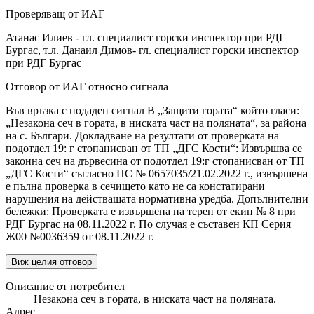
Проверяващ от ИАГ
Атанас Илиев - гл. специалист горски инспектор при РДГ
Бургас, т.л. Данаил Димов- гл. специалист горски инспектор
при РДГ Бургас
Отговор от ИАГ относно сигнала
Във връзка с подаден сигнал В „Защити гората“ който гласи:
„Незакона сеч в гората, в ниската част на поляната“, за района
на с. Българи. Докладване на резултати от проверката на
подотдел 19: г стопанисван от ТП „ДГС Кости“: Извършва се
законна сеч на дървесина от подотдел 19:г стопанисван от ТП
„ДГС Кости“ съгласно ПС № 0657035/21.02.2022 г., извършена
е пълна проверка в сечището като не са констатирани
нарушения на действащата нормативна уредба. Допълнителни
бележки: Проверката е извършена на терен от екип № 8 при
РДГ Бургас на 08.11.2022 г. По случая е съставен КП Серия
Ж00 №0036359 от 08.11.2022 г.
Виж целия отговор
Описание от потребител
Незакона сеч в гората, в ниската част на поляната.
Адрес