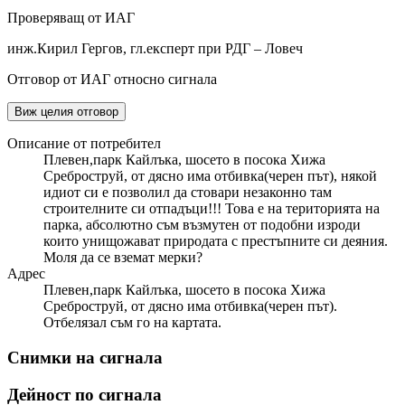
Проверяващ от ИАГ
инж.Кирил Гергов, гл.експерт при РДГ – Ловеч
Отговор от ИАГ относно сигнала
Виж целия отговор
Описание от потребител
Плевен,парк Кайлъка, шосето в посока Хижа
Среброструй, от дясно има отбивка(черен път), някой
идиот си е позволил да стовари незаконно там
строителните си отпадъци!!! Това е на територията на
парка, абсолютно съм възмутен от подобни изроди
които унищожават природата с престъпните си деяния.
Моля да се вземат мерки?
Адрес
Плевен,парк Кайлъка, шосето в посока Хижа
Среброструй, от дясно има отбивка(черен път).
Отбелязал съм го на картата.
Снимки на сигнала
Дейност по сигнала