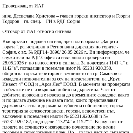
Проверяващ от ИАГ
инж. Десислава Христова – главен горски инспектор и Георги
Тодоров – гл. спец. – ГИ в РДГ-София
Отговор от ИАГ относно сигнала
Във връзка с подаден сигнал, чрез платформата „Защити
гората”, регистриран в Регионална дирекция по горите -
София, с вх. № РДГ14- 3890/ 26.05.2026 г., Ви информирам, че
служители на РДГ-София са извършили проверка на
28.05.2026 г. по изнесеното в сигнала. За подотдели 1141”а” и
1142”а”, попадащи в поземлен имот № 65231.920.350,
общинска горска територия в землището на гр. Самоков са
издадени позволителни за сеч на представители на „Круп
Инвест 4” ООД и „Арса Лес” ЕООД. В момента на проверката
в обектите не е извършван добив на дървесина. Част от
добитата дървесина е извозена до временните складове, както
и по цялата дължина на двата пътя, които представляват
държавна частна и държавна публична собственост, горска
територия за селскостопански, горски, ведомствен път,
включени в поземлени имоти № 65231.920.638 и №
65231.920.182, подотдели 1132”4” и 1152”1”. Върху част от
площта на сечището е извършено почистване по начин
посочен в технологичния план. По – голяма част от дърветата