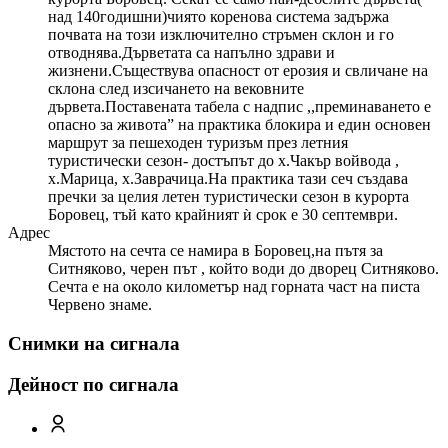
над 140годишни)чиято коренова система задържа
почвата на този изключително стръмен склон и го
отводнява.Дърветата са напълно здрави и
жизнени.Съществува опасност от ерозия и свличане на
склона след изсичането на вековните
дървета.Поставената табела с надпис ,,преминаването е
опасно за живота” на практика блокира и един основен
маршрут за пешеходен туризъм през летния
туристически сезон- достъпът до х.Чакър войвода ,
х.Марица, х.Заврачица.На практика тази сеч създава
пречки за целия летен туристически сезон в курорта
Боровец, тъй като крайният ѝ срок е 30 септември.
Адрес
Мястото на сечта се намира в Боровец,на пътя за
Ситняково, черен път , който води до дворец Ситняково.
Сечта е на около километър над горната част на писта
Червено знаме.
Снимки на сигнала
Дейност по сигнала