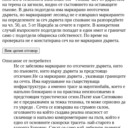
на терена са загнили, видно от състоянието на оставащите
пънове. В двата подотдела има маркирани неотсечени
дървета, но маркиращият лесовъд не е извършил маркирането
на определените за сеч дървета при спазване на разпоредбите
на чл. 50, ал. 5 от Наредба за сечите в горите. В конкретния
случай въпросните подотдели попадат в един имот и граничат
само с подотдели общинска собственост. По време на
проверката не е констатирана сеч на не маркирани дървета.
Виж целия отговор
Описание от потребител
Не се забелязва маркиране по отсечените дървета, нито
по пъновете, нито върху дървета за предстоящо
отсичане.Не са маркирани дървета , указващи границите
на сечта. Има нарушаване на съществуваща
инфраструктура- а именно трасе за маунтинбайк, което е
напълно блокирано и на практика неизползваемо в
предстоящия туристически сезон.Пътят към Ситняково
не е предназначен за тежка техника, тя може сериозно да
го увреди . Сечта се извършва на стръмен склон,
оголването на който създава реална опасност от
свлачище и напълно компрометиране на пътя, който е
едно от основните скиорски трасета- най-старото в
курорта Боровец. Секат се само най-дебелите дървета(