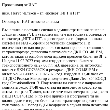
Проверяващ от ИАГ
инж. Петър Чалъков – гл. експерт „ИГТ и ГП”
Отговор от ИАГ относно сигнала
Във връзка с постъпил сигнал в административния панел на
„Защити гората”, Ви уведомявам, че е извършена проверка от
гл. експерт „ИГТ и ГП”, в регистрите на информационната
система на ИАГ-София и се установи следното: 1. В
посоченият сигнал погрешно е сигнализирано, че незаконно
се транспортира дървесина с автомобил с ДКН СО1481ЕМ,
като за такъв автомобил няма издаден превозен билет по ЗГ. 2.
На дата 11.02.2023 год. има издаден превозен билет за
транспортирането на 27,06 пл. м3. дървесина, за автомобил
влекач с ДКН СО7863СК и ремарке с ДКН СО1481ЕМ с
билет No6266/00051/ 11.02.2023 год. издаден в 12,40 часа от
ТП ДГС Рилски Манастир с получател „Дани Лес -85” ЕООД-
град Стамболийски. 3. Подателката на сигнала е направила
снимката около 17,48 часа отзад на превозното средство на
автомагистрала Тракия, като се чете само номера на ремаркето
с ДКН СО1481ЕМ, и по тази причина в програмата тя не
видяла дали е издаден билет за това транспортно средство и за
този товар. 4. Според РДГ-Пазарджик в случая няма незаконно
транспортиране на дървесина.