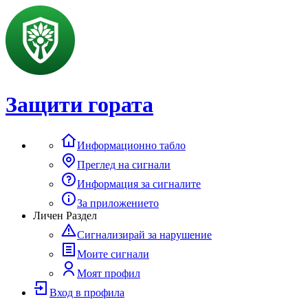
Защити гората
Информационно табло
Преглед на сигнали
Информация за сигналите
За приложението
Личен Раздел
Сигнализирай за нарушение
Моите сигнали
Моят профил
Вход в профила