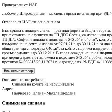
Проверяващ от ИАГ
Любомир Широкодолски - гл. спец. горски инспектор при РДГ
Отговор от ИАГ относно сигнала
Във връзка с подаден сигнал, чрез платформата Защити гората, 
присъствието на служител на ТП ДГС София, са извършили прове
ТП ДГС София и попада в подотдели 646 „б“ и 646 „в“, които са 
извършване на сечта и извоза от 07.01.21 г. до 30.11.21 г. за 
обща граница с подотдел 646 „в“, за който също има издадено позв
срокът е удължен до 30.12.21 г. В това насаждение не е извършв
примерни дървета от заложена в подотдел 646 „б“ пробна площ
протокол № 008815/29.11.2021 г. и доклад с вх. № РДП 4- 11038/
Виж целия отговор
Описание от потребител
Снимки на колите на нарушителите
Адрес
Панчерево, Плана - Махала Звездана
Снимки на сигнала