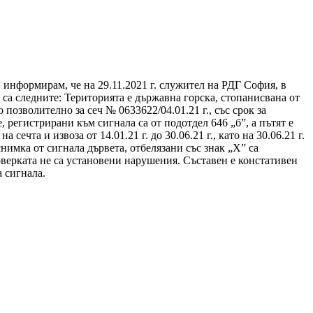
и информирам, че на 29.11.2021 г. служител на РДГ София, в
са следните: Територията е държавна горска, стопанисвана от
позволително за сеч № 0633622/04.01.21 г., със срок за
е, регистрирани към сигнала са от подотдел 646 „б”, а пътят е
ечта и извоза от 14.01.21 г. до 30.06.21 г., като на 30.06.21 г.
снимка от сигнала дървета, отбелязани със знак „X” са
оверката не са установени нарушения. Съставен е констативен
а сигнала.