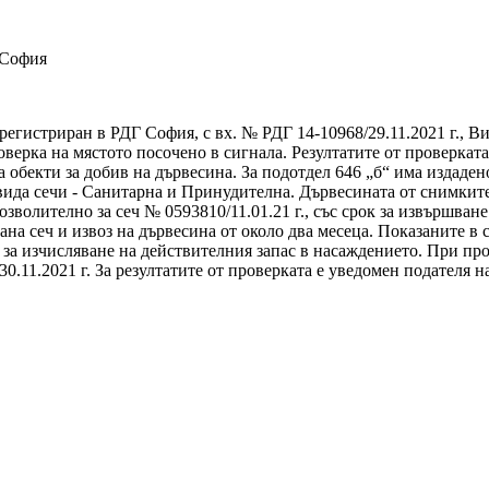
 София
регистриран в РДГ София, с вх. № РДГ 14-10968/29.11.2021 г., В
рка на мястото посочено в сигнала. Резултатите от проверката 
обекти за добив на дървесина. За подотдел 646 „б“ има издадено 
два вида сечи - Санитарна и Принудителна. Дървесината от снимкит
олително за сеч № 0593810/11.01.21 г., със срок за извършване на с
ана сеч и извоз на дървесина от около два месеца. Показаните в 
 за изчисляване на действителния запас в насаждението. При пр
30.11.2021 г. За резултатите от проверката е уведомен подателя н