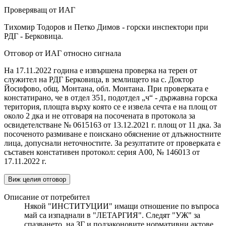
Проверяващ от ИАГ
Тихомир Тодоров и Петко Димов - горски инспектори при
РДГ - Берковица.
Отговор от ИАГ относно сигнала
На 17.11.2022 година е извършена проверка на терен от
служител на РДГ Берковица, в землището на с. Доктор
Йосифово, общ. Монтана, обл. Монтана. При проверката е
констатирано, че в отдел 351, подотдел „ч“ - държавна горска
територия, площта върху която се е извела сечта е на площ от
около 2 дка и не отговаря на посочената в протокола за
освидетелстване № 0615163 от 13.12.2021 г. площ от 11 дка. За
посоченото размиване е поискано обяснение от длъжностните
лица, допуснали неточностите. За резултатите от проверката е
съставен констативен протокол: серия А00, № 146013 от
17.11.2022 г.
Виж целия отговор
Описание от потребител
Някой "ИНСТИТУЦИИ" имащи отношение по въпроса
май са изпаднали в "ЛЕТАРГИЯ". Следят "УЖ" за
спазването, на ЗГ и подзаконовите нормативни актове.