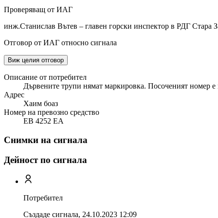
Проверяващ от ИАГ
инж.Станислав Вътев – главен горски инспектор в РДГ Стара З
Отговор от ИАГ относно сигнала
Виж целия отговор
Описание от потребител
Дървените трупи нямат маркировка. Посоченият номер е 
Адрес
Хаим боаз
Номер на превозно средство
EB 4252 EA
Снимки на сигнала
Дейност по сигнала
Потребител
Създаде сигнала,
24.10.2023 12:09