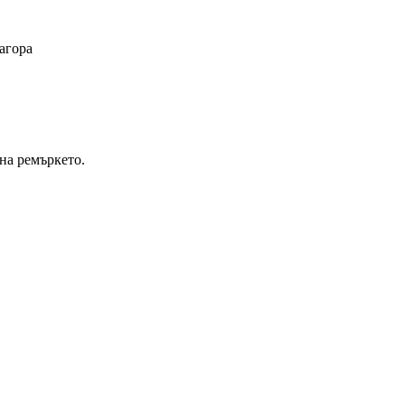
агора
на ремъркето.