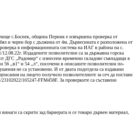
млище с.Боснек, община Перник е извършена проверка от
бял и черен бор с дължина от 4м. Дървесината е разположена от
проверка в информационната система на ИАГ в района на с.
/12.08.22г. Издадените позволителни са за държавна горска
 от ДГС ,,Радомир“ с изнесени временни складове съвпадащи в
56 ,,в1“ и 54 ,,л“, посочени в описаните позволителни по-
ушения не са установени. И от двата подотдела са издавани
дписания на лицето получило позволителните за сеч да постави
/23102022/165247-FFM458F. За проверките са съставени
винаги са скрити зад бариерата и се товари дървен материал,