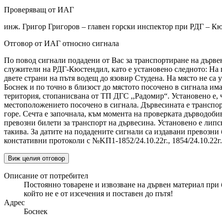
Проверяващ от ИАГ
инж. Григор Григоров – главен горски инспектор при РДГ – К
Отговор от ИАГ относно сигнала
По повод сигнали подадени от Вас за транспортиране на дърве
служители на РДГ-Кюстендил, като е установено следното: На п
двете страни на пътя водещ до язовир Студена. На място не с
Боснек и по точно в близост до мястото посочено в сигнала им
територия, стопанисвана от ТП ДГС ,,Радомир“. Установено е,
местоположението посочено в сигнала. Дървесината е транспор
горе. Сечта е започнала, към момента на проверката дърводоби
превозни билети за транспорт на дървесина. Установено е лип
такива. За датите на подадените сигнали са издавани превоз
констативни протоколи с №KП1-1852/24.10.22г., 1854/24.10.22г.
Виж целия отговор
Описание от потребител
Постоянно товарене и извозване на дървен материал при 
който не е от изсечения и поставен до пътя!
Адрес
Боснек