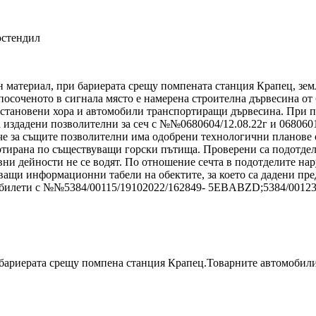
юстендил
н материал, при бариерата срещу помпената станция Крапец, зе
осоченото в сигнала място е намерена строителна дървесина от 
а установени хора и автомобили транспортиращи дървесина. При 
а издадени позволителни за сеч с №№0680604/12.08.22г и 0680601
 че за същите позволителни има одобрени технологични планове
тирана по съществуващи горски пътища. Проверени са подотдели 
вни дейности не се водят. По отношение сечта в подотделите нар
сващи информационни табели на обектите, за което са дадени пре
ни билети с №№5384/00115/19102022/162849- 5EBABZD;5384/00123
бариерата срещу помпена станция Крапец.Товарните автомобили 