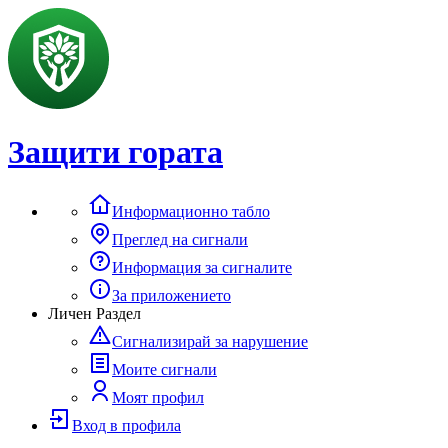
Защити гората
Информационно табло
Преглед на сигнали
Информация за сигналите
За приложението
Личен Раздел
Сигнализирай за нарушение
Моите сигнали
Моят профил
Вход в профила