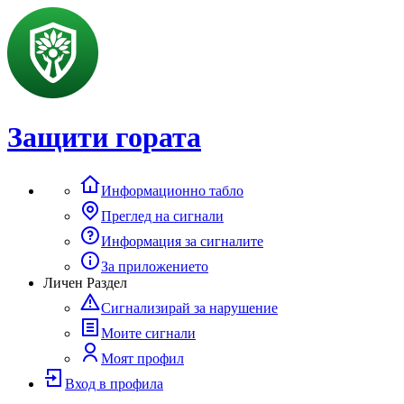
Защити гората
Информационно табло
Преглед на сигнали
Информация за сигналите
За приложението
Личен Раздел
Сигнализирай за нарушение
Моите сигнали
Моят профил
Вход в профила