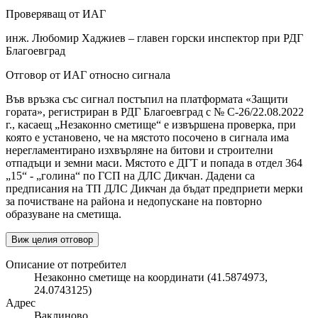
Проверяващ от ИАГ
инж. Любомир Хаджиев – главен горски инспектор при РДГ
Благоевград
Отговор от ИАГ относно сигнала
Във връзка със сигнал постъпил на платформата «Защити
гората», регистриран в РДГ Благоевград с № С-26/22.08.2022
г., касаещ „Незаконно сметище“ е извършена проверка, при
която е установено, че на мястото посочено в сигнала има
нерегламентирано изхвърляне на битови и строителни
отпадъци и земни маси. Мястото е ДГТ и попада в отдел 364
„15“ - „голина“ по ГСП на ДЛС Дикчан. Дадени са
предписания на ТП ДЛС Дикчан да бъдат предприети мерки
за почистване на района и недопускане на повторно
образуване на сметища.
Виж целия отговор
Описание от потребител
Незаконно сметище на координати (41.5874973,
24.0743125)
Адрес
Ваклиново