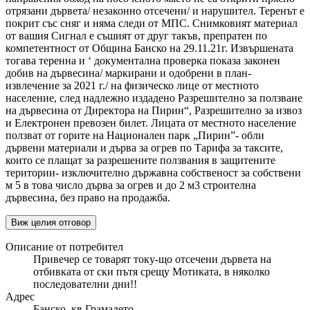
отрязани дървета/ незаконно отсечени/ и нарушител. Теренът е
покрит със сняг и няма следи от МПС. Снимковият материал
от вашия Сигнал е съшият от друг такъв, препратен по
компетентност от Община Банско на 29.11.21г. Извършената
тогава теренна и ‘ документална проверка показа законен
добив на дървесина/ маркирани и одобрени в план-
извлечение за 2021 г./ на физическо лице от местното
население, след надлежно издадено Разрешително за ползване
на дървесина от Директора на Пирин“, Разрешително за извоз
и Електронен превозен билет. Лицата от местното население
ползват от горите на Национален парк „Пирин”- обли
дървени материали и дърва за огрев по Тарифа за таксите,
които се плащат за разрешените ползвания в защитените
територии- изключително държавна собственост за собствени
м 5 в това число дърва за огрев и до 2 м3 строителна
дървесина, без право на продажба.
Виж целия отговор
Описание от потребител
Привечер се товарят току-що отсечени дървета на
отбивката от ски пътя срещу Мотиката, в няколко
последователни дни!!
Адрес
Банско, кв.Грамадето