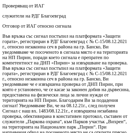
Проверяващ от ИАГ
служители на РДГ Благоевград
Отговор от ИАГ относно сигнала
Във връзка със сигнал постъпил на платформата «Защити
гората», регистриран в РДГ Благоевград с № С-15/08.12.2021
г., относно незаконна сеч в района на гр. Банско, Ви
уведомяваме че посоченото в сигнала място е на територията
на НП Пирин, поради което сигнала е препратен по
компетентност на ДНП «Пирин» за извършване на проверка.
Във връзка със сигнал постъпил на платформата «Защити
гората», регистриран в РДГ Благоевград с № С-15/08.12.2021
г., относно незаконна сеч в района на гр. Банско, Ви
уведомяваме че е извършена проверка от ДНП Пирин, при
която е установено, че се касае за законен добив на дървесина,
предоставена на физически лица за лични нужди от
територията на НП Пирин. Благодарим Ви за подадения
сигнал! Уведомяваме Ви, че на 08.12.21г., след получен
Сигнал с наш вх. 1483/08.12.21г., е извършена незабавна
проверка, обективирана в констативен протокол, съставен от
служители „Паркова охрана“, към Парков участък „Вихрен“,
на територията на Национален парк „Пирин“. При
направения обход на посоченото място не са открити прясно